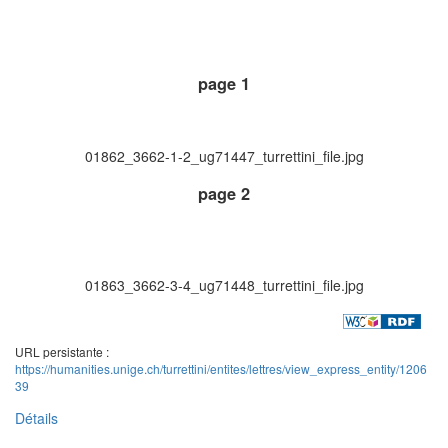
page 1
01862_3662-1-2_ug71447_turrettini_file.jpg
page 2
01863_3662-3-4_ug71448_turrettini_file.jpg
URL persistante :
https://humanities.unige.ch/turrettini/entites/lettres/view_express_entity/1206
39
Détails