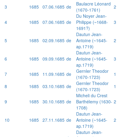
Baulacre Léonard
3
1685
07.06.1685
de
2
(1670-1761)
Du Noyer Jean-
4
1685
07.06.1685
de
Philippe (~1668-
3
1691?)
Dautun Jean-
5
1685
02.09.1685
de
Antoine (~1645-
2
ap.1719)
Dautun Jean-
6
1685
09.09.1685
de
Antoine (~1645-
3
ap.1719)
Gernler Theodor
7
1685
11.09.1685
de
1
(1670-1723)
Gernler Theodor
8
1685
03.10.1685
de
1
(1670-1723)
Micheli du Crest
9
1685
30.10.1685
de
Barthélemy (1630-
2
1708)
Dautun Jean-
10
1685
27.11.1685
de
Antoine (~1645-
2
ap.1719)
Dautun Jean-