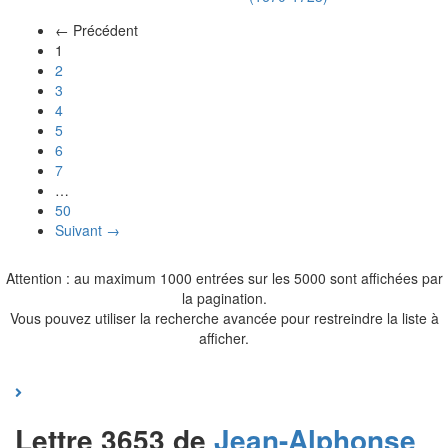
← Précédent
(actuel)
1
2
3
4
5
6
7
…
50
Suivant →
Attention : au maximum 1000 entrées sur les 5000 sont affichées par
la pagination.
Vous pouvez utiliser la recherche avancée pour restreindre la liste à
afficher.
Lettre 3653 de
Jean-Alphonse