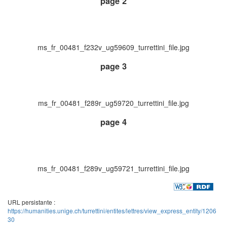
page 2
ms_fr_00481_f232v_ug59609_turrettini_file.jpg
page 3
ms_fr_00481_f289r_ug59720_turrettini_file.jpg
page 4
ms_fr_00481_f289v_ug59721_turrettini_file.jpg
URL persistante :
https://humanities.unige.ch/turrettini/entites/lettres/view_express_entity/1206
30