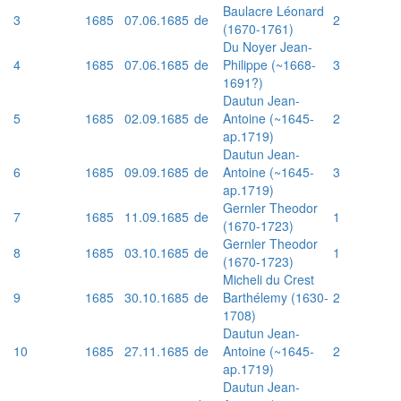
Baulacre Léonard
3
1685
07.06.1685
de
2
(1670-1761)
Du Noyer Jean-
4
1685
07.06.1685
de
Philippe (~1668-
3
1691?)
Dautun Jean-
5
1685
02.09.1685
de
Antoine (~1645-
2
ap.1719)
Dautun Jean-
6
1685
09.09.1685
de
Antoine (~1645-
3
ap.1719)
Gernler Theodor
7
1685
11.09.1685
de
1
(1670-1723)
Gernler Theodor
8
1685
03.10.1685
de
1
(1670-1723)
Micheli du Crest
9
1685
30.10.1685
de
Barthélemy (1630-
2
1708)
Dautun Jean-
10
1685
27.11.1685
de
Antoine (~1645-
2
ap.1719)
Dautun Jean-