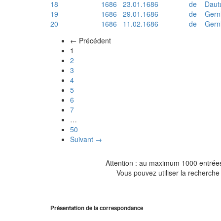
18
1686
23.01.1686
de
Daut
19
1686
29.01.1686
de
Gern
20
1686
11.02.1686
de
Gern
← Précédent
(actuel)
1
2
3
4
5
6
7
…
50
Suivant →
Attention : au maximum 1000 entrées 
Vous pouvez utiliser la recherche 
Présentation de la correspondance