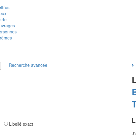
ttres
ieux
arte
uvrages
ersonnes
hèmes
Recherche avancée
T
L
ar
Libellé exact
J'