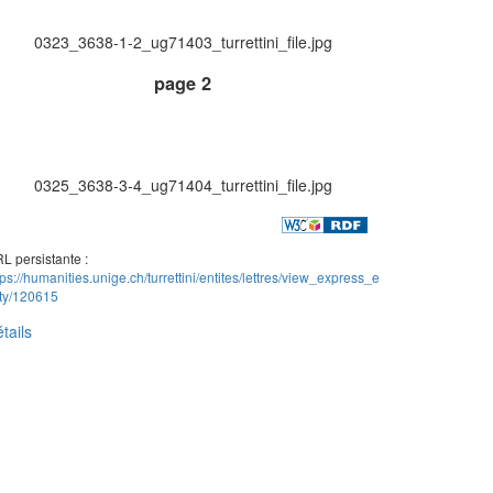
0323_3638-1-2_ug71403_turrettini_file.jpg
page 2
0325_3638-3-4_ug71404_turrettini_file.jpg
L persistante :
tps://humanities.unige.ch/turrettini/entites/lettres/view_express_e
ity/120615
tails