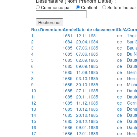
Destinataire (Nom Prénom Dates) :
Commence par
Contient
Se termine p
Rechercher
No d'inventaire
Année
Date de classement
De/A
Corr
1
1681
12.11.1681
de
Thol
2
1684
29.04.1684
de
Sani
3
1685
07.06.1685
de
Baul
4
1685
07.06.1685
de
Du N
5
1685
02.09.1685
de
Daut
6
1685
09.09.1685
de
Daut
7
1685
11.09.1685
de
Gern
8
1685
03.10.1685
de
Gern
9
1685
30.10.1685
de
Mich
10
1685
27.11.1685
de
Daut
11
1685
29.11.1685
de
Daut
12
1685
11.12.1685
de
Gern
13
1685
13.12.1685
de
Doni
14
1685
20.12.1685
de
Daut
15
1685
26.12.1685
de
Daut
16
1686
09.01.1686
de
Daut
17
1686
12.01.1686
de
Gern