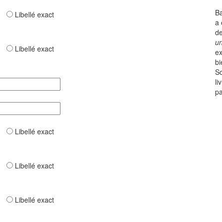
Ba
ar
Libellé exact
a 
de
un
ar
Libellé exact
ex
bi
So
li
pa
ar
Libellé exact
ar
Libellé exact
ar
Libellé exact