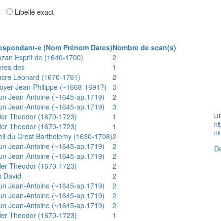
ar
Libellé exact
espondant-e (Nom Prénom Dates)
Nombre de scan(s)
ozan Esprit de (1640-1700)
2
ères des
1
acre Léonard (1670-1761)
2
oyer Jean-Philippe (~1668-1691?)
3
un Jean-Antoine (~1645-ap.1719)
2
un Jean-Antoine (~1645-ap.1719)
3
ler Theodor (1670-1723)
1
UR
ht
ler Theodor (1670-1723)
1
nt
eli du Crest Barthélemy (1630-1708)
2
un Jean-Antoine (~1645-ap.1719)
2
Dé
un Jean-Antoine (~1645-ap.1719)
2
ler Theodor (1670-1723)
2
s David
2
un Jean-Antoine (~1645-ap.1719)
2
un Jean-Antoine (~1645-ap.1719)
2
un Jean-Antoine (~1645-ap.1719)
2
ler Theodor (1670-1723)
1