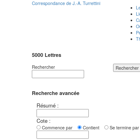
Correspondance de
J.-A. Turrettini
Le
L
C
O
P
T
5000 Lettres
Rechercher
Rechercher
Recherche avancée
Résumé :
Cote :
Commence par
Contient
Se termine p