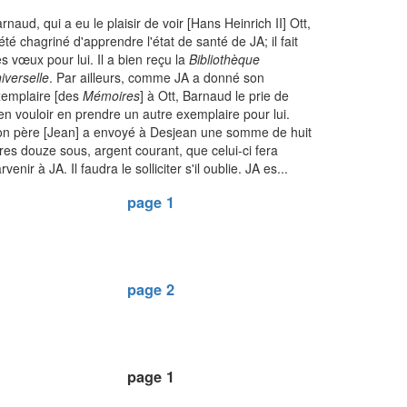
rnaud, qui a eu le plaisir de voir [Hans Heinrich II] Ott,
été chagriné d'apprendre l'état de santé de JA; il fait
s vœux pour lui. Il a bien reçu la
Bibliothèque
iverselle
. Par ailleurs, comme JA a donné son
emplaire [des
Mémoires
] à Ott, Barnaud le prie de
en vouloir en prendre un autre exemplaire pour lui.
n père [Jean] a envoyé à Desjean une somme de huit
vres douze sous, argent courant, que celui-ci fera
rvenir à JA. Il faudra le solliciter s'il oublie. JA es...
page 1
page 2
page 1