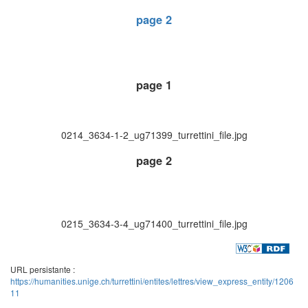
page 2
page 1
0214_3634-1-2_ug71399_turrettini_file.jpg
page 2
0215_3634-3-4_ug71400_turrettini_file.jpg
URL persistante :
https://humanities.unige.ch/turrettini/entites/lettres/view_express_entity/1206
11