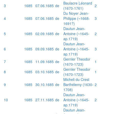
Baulacre Léonard
3
1685
07.06.1685
de
2
(1670-1761)
Du Noyer Jean-
4
1685
07.06.1685
de
Philippe (~1668-
3
1691?)
Dautun Jean-
5
1685
02.09.1685
de
Antoine (~1645-
2
ap.1719)
Dautun Jean-
6
1685
09.09.1685
de
Antoine (~1645-
3
ap.1719)
Gernler Theodor
7
1685
11.09.1685
de
1
(1670-1723)
Gernler Theodor
8
1685
03.10.1685
de
1
(1670-1723)
Micheli du Crest
9
1685
30.10.1685
de
Barthélemy (1630-
2
1708)
Dautun Jean-
10
1685
27.11.1685
de
Antoine (~1645-
2
ap.1719)
Dautun Jean-