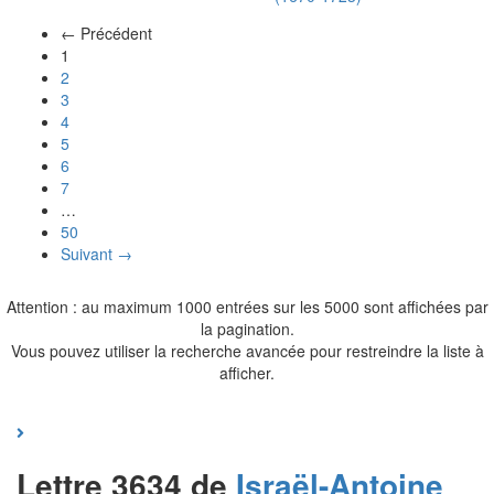
← Précédent
(actuel)
1
2
3
4
5
6
7
…
50
Suivant →
Attention : au maximum 1000 entrées sur les 5000 sont affichées par
la pagination.
Vous pouvez utiliser la recherche avancée pour restreindre la liste à
afficher.
Lettre 3634 de
Israël-Antoine