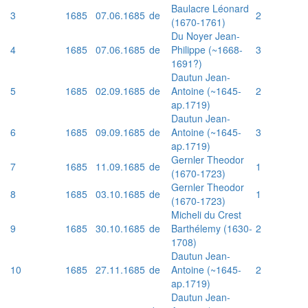
Baulacre Léonard
3
1685
07.06.1685
de
2
(1670-1761)
Du Noyer Jean-
4
1685
07.06.1685
de
Philippe (~1668-
3
1691?)
Dautun Jean-
5
1685
02.09.1685
de
Antoine (~1645-
2
ap.1719)
Dautun Jean-
6
1685
09.09.1685
de
Antoine (~1645-
3
ap.1719)
Gernler Theodor
7
1685
11.09.1685
de
1
(1670-1723)
Gernler Theodor
8
1685
03.10.1685
de
1
(1670-1723)
Micheli du Crest
9
1685
30.10.1685
de
Barthélemy (1630-
2
1708)
Dautun Jean-
10
1685
27.11.1685
de
Antoine (~1645-
2
ap.1719)
Dautun Jean-