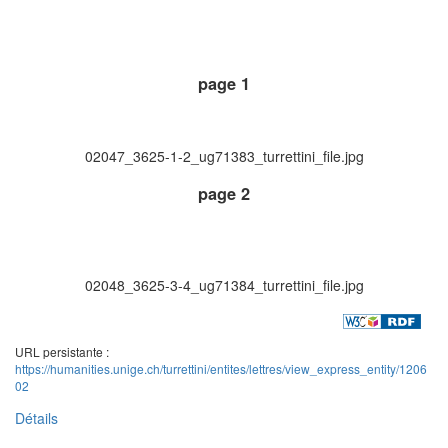
page 1
02047_3625-1-2_ug71383_turrettini_file.jpg
page 2
02048_3625-3-4_ug71384_turrettini_file.jpg
URL persistante :
https://humanities.unige.ch/turrettini/entites/lettres/view_express_entity/1206
02
Détails