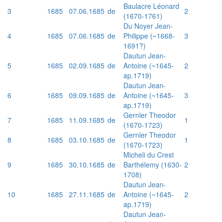
Baulacre Léonard
3
1685
07.06.1685
de
2
(1670-1761)
Du Noyer Jean-
4
1685
07.06.1685
de
Philippe (~1668-
3
1691?)
Dautun Jean-
5
1685
02.09.1685
de
Antoine (~1645-
2
ap.1719)
Dautun Jean-
6
1685
09.09.1685
de
Antoine (~1645-
3
ap.1719)
Gernler Theodor
7
1685
11.09.1685
de
1
(1670-1723)
Gernler Theodor
8
1685
03.10.1685
de
1
(1670-1723)
Micheli du Crest
9
1685
30.10.1685
de
Barthélemy (1630-
2
1708)
Dautun Jean-
10
1685
27.11.1685
de
Antoine (~1645-
2
ap.1719)
Dautun Jean-