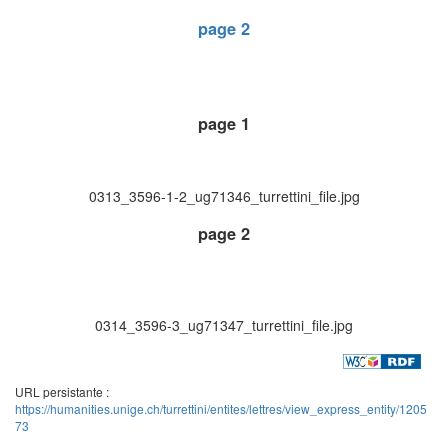
page 2
page 1
0313_3596-1-2_ug71346_turrettini_file.jpg
page 2
0314_3596-3_ug71347_turrettini_file.jpg
URL persistante :
https://humanities.unige.ch/turrettini/entites/lettres/view_express_entity/1205
73