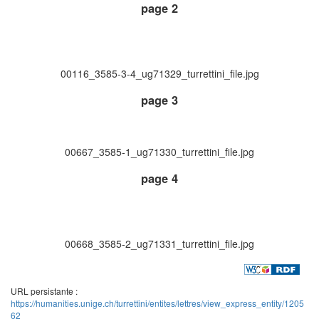
page 2
00116_3585-3-4_ug71329_turrettini_file.jpg
page 3
00667_3585-1_ug71330_turrettini_file.jpg
page 4
00668_3585-2_ug71331_turrettini_file.jpg
URL persistante :
https://humanities.unige.ch/turrettini/entites/lettres/view_express_entity/1205
62