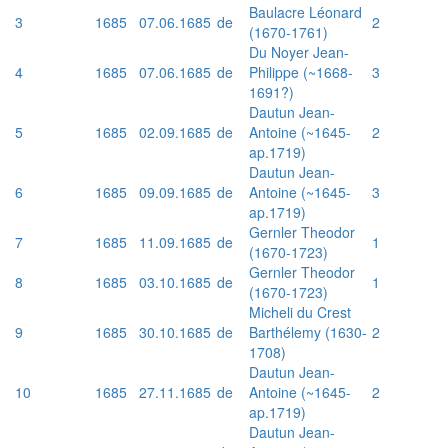
Baulacre Léonard
3
1685
07.06.1685
de
2
(1670-1761)
Du Noyer Jean-
4
1685
07.06.1685
de
Philippe (~1668-
3
1691?)
Dautun Jean-
5
1685
02.09.1685
de
Antoine (~1645-
2
ap.1719)
Dautun Jean-
6
1685
09.09.1685
de
Antoine (~1645-
3
ap.1719)
Gernler Theodor
7
1685
11.09.1685
de
1
(1670-1723)
Gernler Theodor
8
1685
03.10.1685
de
1
(1670-1723)
Micheli du Crest
9
1685
30.10.1685
de
Barthélemy (1630-
2
1708)
Dautun Jean-
10
1685
27.11.1685
de
Antoine (~1645-
2
ap.1719)
Dautun Jean-