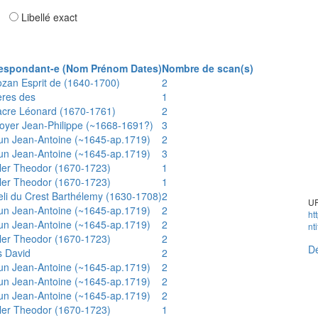
ar
Libellé exact
espondant-e (Nom Prénom Dates)
Nombre de scan(s)
ozan Esprit de (1640-1700)
2
ères des
1
acre Léonard (1670-1761)
2
oyer Jean-Philippe (~1668-1691?)
3
un Jean-Antoine (~1645-ap.1719)
2
un Jean-Antoine (~1645-ap.1719)
3
ler Theodor (1670-1723)
1
ler Theodor (1670-1723)
1
eli du Crest Barthélemy (1630-1708)
2
UR
un Jean-Antoine (~1645-ap.1719)
2
ht
un Jean-Antoine (~1645-ap.1719)
2
nt
ler Theodor (1670-1723)
2
Dé
s David
2
un Jean-Antoine (~1645-ap.1719)
2
un Jean-Antoine (~1645-ap.1719)
2
un Jean-Antoine (~1645-ap.1719)
2
ler Theodor (1670-1723)
1