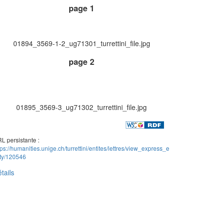
page 1
01894_3569-1-2_ug71301_turrettini_file.jpg
page 2
01895_3569-3_ug71302_turrettini_file.jpg
L persistante :
tps://humanities.unige.ch/turrettini/entites/lettres/view_express_e
ity/120546
tails