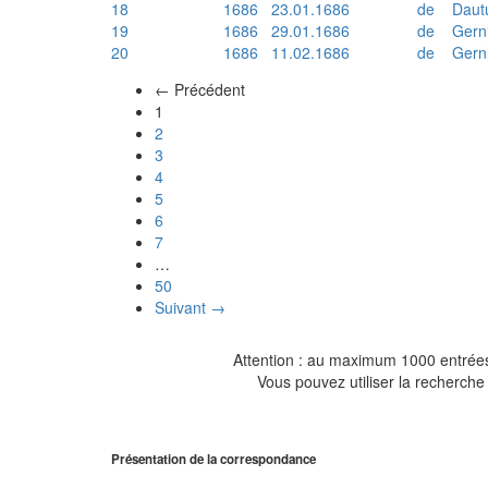
18
1686
23.01.1686
de
Daut
19
1686
29.01.1686
de
Gern
20
1686
11.02.1686
de
Gern
← Précédent
(actuel)
1
2
3
4
5
6
7
…
50
Suivant →
Attention : au maximum 1000 entrées 
Vous pouvez utiliser la recherche 
Présentation de la correspondance