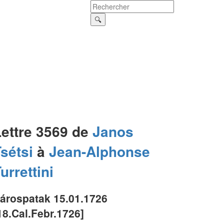
Lettre 3569 de
Janos
sétsi
à
Jean-Alphonse
urrettini
árospatak 15.01.1726
18.Cal.Febr.1726]