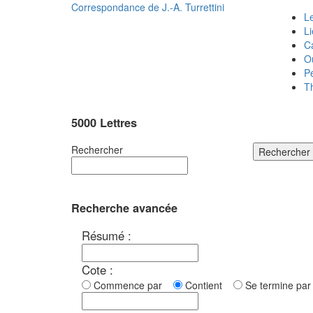
Correspondance de
J.-A. Turrettini
Le
L
C
O
P
T
5000 Lettres
Rechercher
Rechercher
Recherche avancée
Résumé :
Cote :
Commence par
Contient
Se termine p