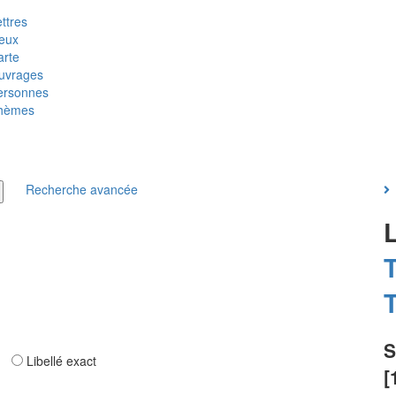
ttres
ieux
arte
uvrages
ersonnes
hèmes
Recherche avancée
T
T
S
ar
Libellé exact
[