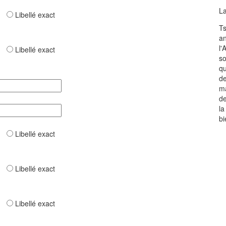
La
ar
Libellé exact
Ts
an
l'
ar
Libellé exact
so
qu
de
ma
de
la
bi
ar
Libellé exact
ar
Libellé exact
ar
Libellé exact