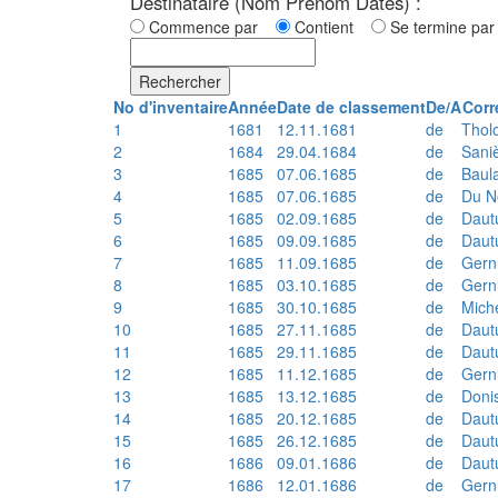
Destinataire (Nom Prénom Dates) :
Commence par
Contient
Se termine p
Rechercher
No d'inventaire
Année
Date de classement
De/A
Corr
1
1681
12.11.1681
de
Thol
2
1684
29.04.1684
de
Sani
3
1685
07.06.1685
de
Baul
4
1685
07.06.1685
de
Du N
5
1685
02.09.1685
de
Daut
6
1685
09.09.1685
de
Daut
7
1685
11.09.1685
de
Gern
8
1685
03.10.1685
de
Gern
9
1685
30.10.1685
de
Mich
10
1685
27.11.1685
de
Daut
11
1685
29.11.1685
de
Daut
12
1685
11.12.1685
de
Gern
13
1685
13.12.1685
de
Doni
14
1685
20.12.1685
de
Daut
15
1685
26.12.1685
de
Daut
16
1686
09.01.1686
de
Daut
17
1686
12.01.1686
de
Gern