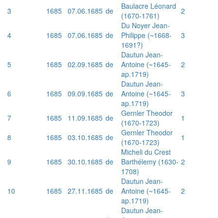
Baulacre Léonard
3
1685
07.06.1685
de
2
(1670-1761)
Du Noyer Jean-
4
1685
07.06.1685
de
Philippe (~1668-
3
1691?)
Dautun Jean-
5
1685
02.09.1685
de
Antoine (~1645-
2
ap.1719)
Dautun Jean-
6
1685
09.09.1685
de
Antoine (~1645-
3
ap.1719)
Gernler Theodor
7
1685
11.09.1685
de
1
(1670-1723)
Gernler Theodor
8
1685
03.10.1685
de
1
(1670-1723)
Micheli du Crest
9
1685
30.10.1685
de
Barthélemy (1630-
2
1708)
Dautun Jean-
10
1685
27.11.1685
de
Antoine (~1645-
2
ap.1719)
Dautun Jean-