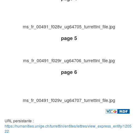
ms_fr_00491_f028v_ug64705_turrettini_file.jpg
page 5
ms_fr_00491_f029r_ug64706_turrettini_file.jpg
page 6
ms_fr_00491_f029v_ug64707_turrettini_file.jpg
URL persistante :
https://humanities.unige.ch/turrettini/entites/lettres/view_express_entity/1205
22