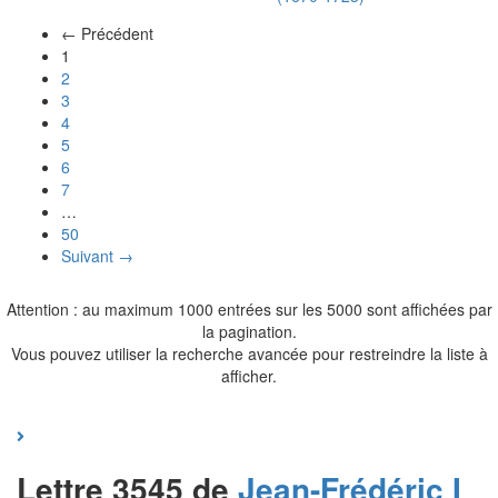
← Précédent
(actuel)
1
2
3
4
5
6
7
…
50
Suivant →
Attention : au maximum 1000 entrées sur les 5000 sont affichées par
la pagination.
Vous pouvez utiliser la recherche avancée pour restreindre la liste à
afficher.
Lettre 3545 de
Jean-Frédéric I