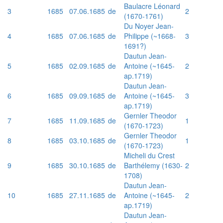
Baulacre Léonard
3
1685
07.06.1685
de
2
(1670-1761)
Du Noyer Jean-
4
1685
07.06.1685
de
Philippe (~1668-
3
1691?)
Dautun Jean-
5
1685
02.09.1685
de
Antoine (~1645-
2
ap.1719)
Dautun Jean-
6
1685
09.09.1685
de
Antoine (~1645-
3
ap.1719)
Gernler Theodor
7
1685
11.09.1685
de
1
(1670-1723)
Gernler Theodor
8
1685
03.10.1685
de
1
(1670-1723)
Micheli du Crest
9
1685
30.10.1685
de
Barthélemy (1630-
2
1708)
Dautun Jean-
10
1685
27.11.1685
de
Antoine (~1645-
2
ap.1719)
Dautun Jean-