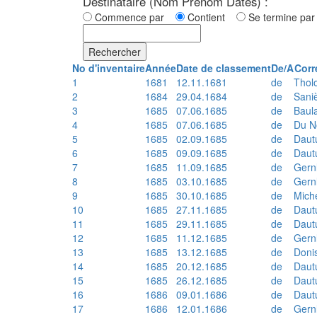
Destinataire (Nom Prénom Dates) :
Commence par
Contient
Se termine p
Rechercher
No d'inventaire
Année
Date de classement
De/A
Corr
1
1681
12.11.1681
de
Thol
2
1684
29.04.1684
de
Sani
3
1685
07.06.1685
de
Baul
4
1685
07.06.1685
de
Du N
5
1685
02.09.1685
de
Daut
6
1685
09.09.1685
de
Daut
7
1685
11.09.1685
de
Gern
8
1685
03.10.1685
de
Gern
9
1685
30.10.1685
de
Mich
10
1685
27.11.1685
de
Daut
11
1685
29.11.1685
de
Daut
12
1685
11.12.1685
de
Gern
13
1685
13.12.1685
de
Doni
14
1685
20.12.1685
de
Daut
15
1685
26.12.1685
de
Daut
16
1686
09.01.1686
de
Daut
17
1686
12.01.1686
de
Gern