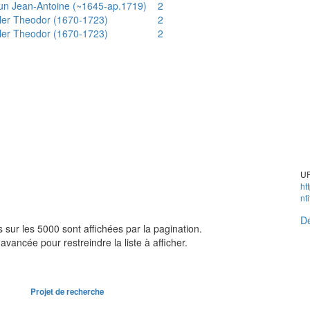
un Jean-Antoine (~1645-ap.1719)
2
ler Theodor (1670-1723)
2
ler Theodor (1670-1723)
2
UR
ht
nt
Dé
sur les 5000 sont affichées par la pagination.
avancée pour restreindre la liste à afficher.
Projet de recherche