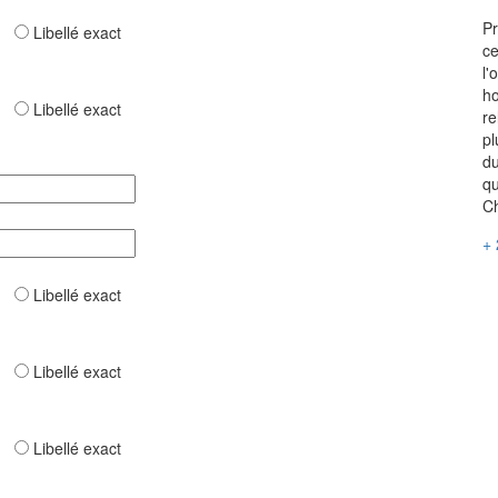
Pr
ar
Libellé exact
ce
l'
ho
ar
Libellé exact
re
pl
du
qu
Ch
+ 
ar
Libellé exact
ar
Libellé exact
ar
Libellé exact