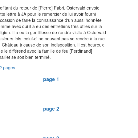
ofitant du retour de [Pierre] Fabri, Ostervald envoie
tte lettre à JA pour le remercier de lui avoir fourni
occasion de faire la connaissance d'un aussi honnête
mme avec qui il a eu des entretiens très utiles sur la
ligion. Il a eu la gentillesse de rendre visite à Ostervald
usieurs fois, celui-ci ne pouvant pas se rendre à la rue
 Château à cause de son indisposition. Il est heureux
e le différend avec la famille de feu [Ferdinand]
aillet se soit bien terminé.
2 pages
page 1
page 2