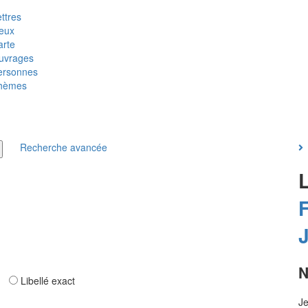
ttres
ieux
arte
uvrages
ersonnes
hèmes
Recherche avancée
F
N
ar
Libellé exact
Je