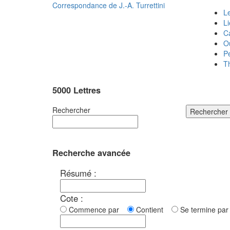
Correspondance de
J.-A. Turrettini
Le
L
C
O
P
T
5000 Lettres
Rechercher
Rechercher
Recherche avancée
Résumé :
Cote :
Commence par
Contient
Se termine p