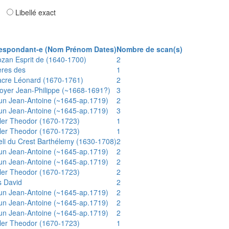
ar
Libellé exact
espondant-e (Nom Prénom Dates)
Nombre de scan(s)
ozan Esprit de (1640-1700)
2
ères des
1
acre Léonard (1670-1761)
2
oyer Jean-Philippe (~1668-1691?)
3
un Jean-Antoine (~1645-ap.1719)
2
un Jean-Antoine (~1645-ap.1719)
3
ler Theodor (1670-1723)
1
ler Theodor (1670-1723)
1
eli du Crest Barthélemy (1630-1708)
2
un Jean-Antoine (~1645-ap.1719)
2
un Jean-Antoine (~1645-ap.1719)
2
ler Theodor (1670-1723)
2
s David
2
un Jean-Antoine (~1645-ap.1719)
2
un Jean-Antoine (~1645-ap.1719)
2
un Jean-Antoine (~1645-ap.1719)
2
ler Theodor (1670-1723)
1