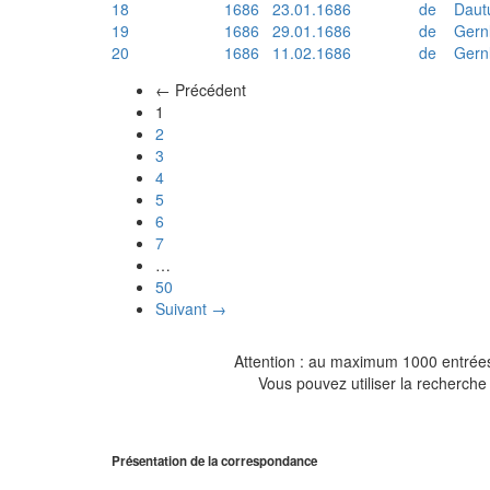
18
1686
23.01.1686
de
Daut
19
1686
29.01.1686
de
Gern
20
1686
11.02.1686
de
Gern
← Précédent
(actuel)
1
2
3
4
5
6
7
…
50
Suivant →
Attention : au maximum 1000 entrées 
Vous pouvez utiliser la recherche 
Présentation de la correspondance