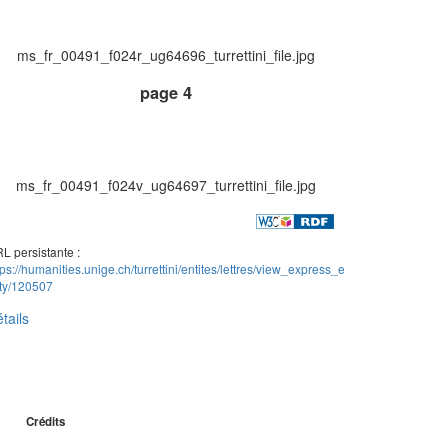
ms_fr_00491_f024r_ug64696_turrettini_file.jpg
page 4
ms_fr_00491_f024v_ug64697_turrettini_file.jpg
L persistante :
tps://humanities.unige.ch/turrettini/entites/lettres/view_express_e
ity/120507
tails
Crédits