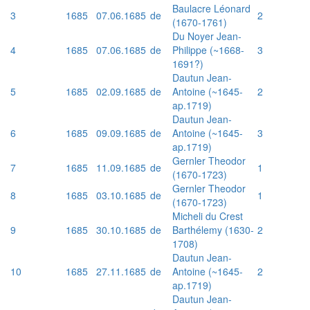
Baulacre Léonard
3
1685
07.06.1685
de
2
(1670-1761)
Du Noyer Jean-
4
1685
07.06.1685
de
Philippe (~1668-
3
1691?)
Dautun Jean-
5
1685
02.09.1685
de
Antoine (~1645-
2
ap.1719)
Dautun Jean-
6
1685
09.09.1685
de
Antoine (~1645-
3
ap.1719)
Gernler Theodor
7
1685
11.09.1685
de
1
(1670-1723)
Gernler Theodor
8
1685
03.10.1685
de
1
(1670-1723)
Micheli du Crest
9
1685
30.10.1685
de
Barthélemy (1630-
2
1708)
Dautun Jean-
10
1685
27.11.1685
de
Antoine (~1645-
2
ap.1719)
Dautun Jean-