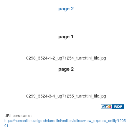
page 2
page 1
0298_3524-1-2_ug71254_turrettini_file.jpg
page 2
0299_3524-3-4_ug71255_turrettini_file.jpg
URL persistante :
https://humanities.unige.ch/turrettini/entites/lettres/view_express_entity/1205
01