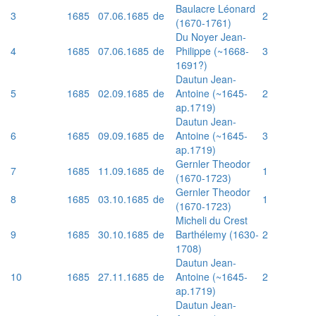
Baulacre Léonard
3
1685
07.06.1685
de
2
(1670-1761)
Du Noyer Jean-
4
1685
07.06.1685
de
Philippe (~1668-
3
1691?)
Dautun Jean-
5
1685
02.09.1685
de
Antoine (~1645-
2
ap.1719)
Dautun Jean-
6
1685
09.09.1685
de
Antoine (~1645-
3
ap.1719)
Gernler Theodor
7
1685
11.09.1685
de
1
(1670-1723)
Gernler Theodor
8
1685
03.10.1685
de
1
(1670-1723)
Micheli du Crest
9
1685
30.10.1685
de
Barthélemy (1630-
2
1708)
Dautun Jean-
10
1685
27.11.1685
de
Antoine (~1645-
2
ap.1719)
Dautun Jean-