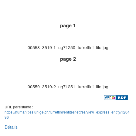
page 1
00558_3519-1_ug71250_turrettini_file.jpg
page 2
00559_3519-2_ug71251_turrettini_file.jpg
URL persistante :
https://humanities.unige.ch/turrettini/entites/lettres/view_express_entity/1204
96
Détails