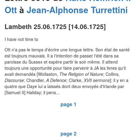
Ott
à
Jean-Alphonse
Turrettini
Lambeth 25.06.1725 [14.06.1725]
I have not time to
Ott n'a pas le temps d'écrire une longue lettre. Son état de santé
est toujours mauvais. Il a l'intention de passer l'été dans sa
paroisse du Sussex et espère partir le soir même. Il attend
toujours une opportunité pour faire parvenir à JA les livres qu'il
avait demandés [Wollaston,
The Religion of Nature
; Collins,
Discourse
; Chandler,
A Defence
; Clarke,
XVII sermons
]: il y en a
quatre que Daye lui a laissés dont deux envoyés d'Irlande par
[Samuel II] Haliday; il pens...
page 1
page 2