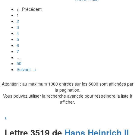
← Précédent
(actuel)
1
2
3
4
5
6
7
…
50
Suivant →
Attention : au maximum 1000 entrées sur les 5000 sont affichées par
la pagination.
Vous pouvez utiliser la recherche avancée pour restreindre la liste à
afficher.
Lettre 3519 de
Hans Heinrich II