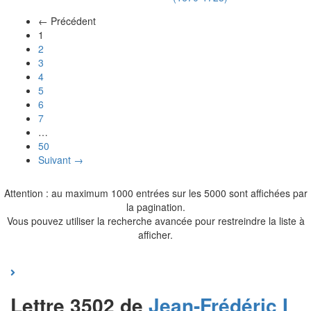
← Précédent
(actuel)
1
2
3
4
5
6
7
…
50
Suivant →
Attention : au maximum 1000 entrées sur les 5000 sont affichées par
la pagination.
Vous pouvez utiliser la recherche avancée pour restreindre la liste à
afficher.
Lettre 3502 de
Jean-Frédéric I