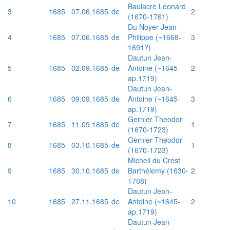
Baulacre Léonard
3
1685
07.06.1685
de
2
(1670-1761)
Du Noyer Jean-
4
1685
07.06.1685
de
Philippe (~1668-
3
1691?)
Dautun Jean-
5
1685
02.09.1685
de
Antoine (~1645-
2
ap.1719)
Dautun Jean-
6
1685
09.09.1685
de
Antoine (~1645-
3
ap.1719)
Gernler Theodor
7
1685
11.09.1685
de
1
(1670-1723)
Gernler Theodor
8
1685
03.10.1685
de
1
(1670-1723)
Micheli du Crest
9
1685
30.10.1685
de
Barthélemy (1630-
2
1708)
Dautun Jean-
10
1685
27.11.1685
de
Antoine (~1645-
2
ap.1719)
Dautun Jean-