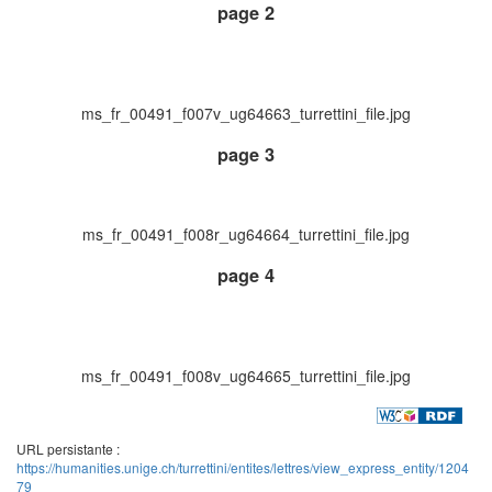
page 2
ms_fr_00491_f007v_ug64663_turrettini_file.jpg
page 3
ms_fr_00491_f008r_ug64664_turrettini_file.jpg
page 4
ms_fr_00491_f008v_ug64665_turrettini_file.jpg
URL persistante :
https://humanities.unige.ch/turrettini/entites/lettres/view_express_entity/1204
79