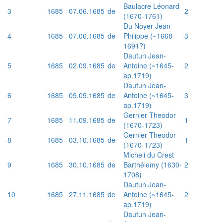
Baulacre Léonard
3
1685
07.06.1685
de
2
(1670-1761)
Du Noyer Jean-
4
1685
07.06.1685
de
Philippe (~1668-
3
1691?)
Dautun Jean-
5
1685
02.09.1685
de
Antoine (~1645-
2
ap.1719)
Dautun Jean-
6
1685
09.09.1685
de
Antoine (~1645-
3
ap.1719)
Gernler Theodor
7
1685
11.09.1685
de
1
(1670-1723)
Gernler Theodor
8
1685
03.10.1685
de
1
(1670-1723)
Micheli du Crest
9
1685
30.10.1685
de
Barthélemy (1630-
2
1708)
Dautun Jean-
10
1685
27.11.1685
de
Antoine (~1645-
2
ap.1719)
Dautun Jean-