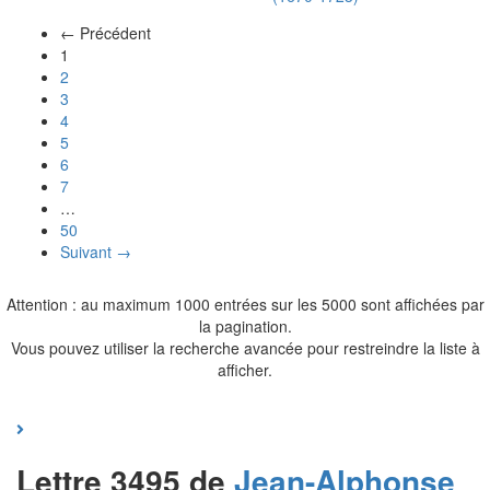
← Précédent
(actuel)
1
2
3
4
5
6
7
…
50
Suivant →
Attention : au maximum 1000 entrées sur les 5000 sont affichées par
la pagination.
Vous pouvez utiliser la recherche avancée pour restreindre la liste à
afficher.
Lettre 3495 de
Jean-Alphonse