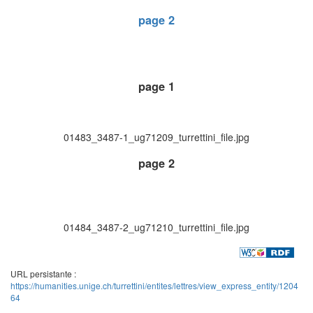
page 2
page 1
01483_3487-1_ug71209_turrettini_file.jpg
page 2
01484_3487-2_ug71210_turrettini_file.jpg
URL persistante :
https://humanities.unige.ch/turrettini/entites/lettres/view_express_entity/1204
64