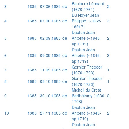
Baulacre Léonard
3
1685
07.06.1685
de
2
(1670-1761)
Du Noyer Jean-
4
1685
07.06.1685
de
Philippe (~1668-
3
1691?)
Dautun Jean-
5
1685
02.09.1685
de
Antoine (~1645-
2
ap.1719)
Dautun Jean-
6
1685
09.09.1685
de
Antoine (~1645-
3
ap.1719)
Gernler Theodor
7
1685
11.09.1685
de
1
(1670-1723)
Gernler Theodor
8
1685
03.10.1685
de
1
(1670-1723)
Micheli du Crest
9
1685
30.10.1685
de
Barthélemy (1630-
2
1708)
Dautun Jean-
10
1685
27.11.1685
de
Antoine (~1645-
2
ap.1719)
Dautun Jean-