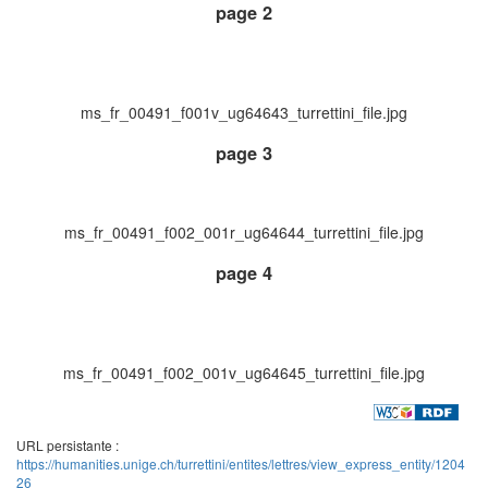
page 2
ms_fr_00491_f001v_ug64643_turrettini_file.jpg
page 3
ms_fr_00491_f002_001r_ug64644_turrettini_file.jpg
page 4
ms_fr_00491_f002_001v_ug64645_turrettini_file.jpg
URL persistante :
https://humanities.unige.ch/turrettini/entites/lettres/view_express_entity/1204
26