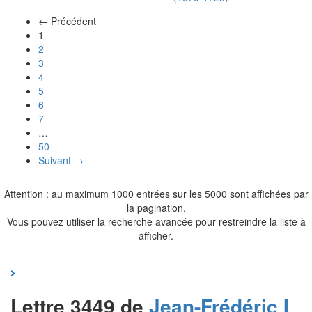
← Précédent
(actuel)
1
2
3
4
5
6
7
…
50
Suivant →
Attention : au maximum 1000 entrées sur les 5000 sont affichées par
la pagination.
Vous pouvez utiliser la recherche avancée pour restreindre la liste à
afficher.
Lettre 3449 de
Jean-Frédéric I