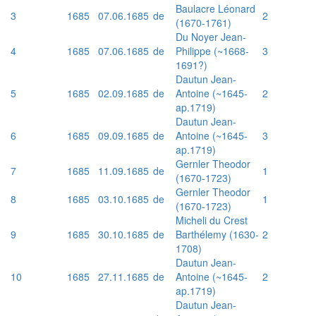
Baulacre Léonard
3
1685
07.06.1685
de
2
(1670-1761)
Du Noyer Jean-
4
1685
07.06.1685
de
Philippe (~1668-
3
1691?)
Dautun Jean-
5
1685
02.09.1685
de
Antoine (~1645-
2
ap.1719)
Dautun Jean-
6
1685
09.09.1685
de
Antoine (~1645-
3
ap.1719)
Gernler Theodor
7
1685
11.09.1685
de
1
(1670-1723)
Gernler Theodor
8
1685
03.10.1685
de
1
(1670-1723)
Micheli du Crest
9
1685
30.10.1685
de
Barthélemy (1630-
2
1708)
Dautun Jean-
10
1685
27.11.1685
de
Antoine (~1645-
2
ap.1719)
Dautun Jean-