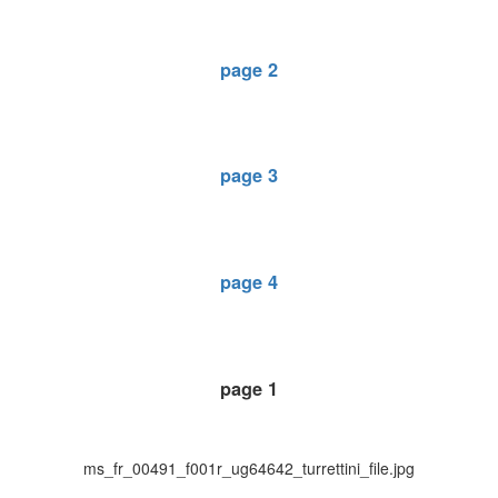
page 2
page 3
page 4
page 1
ms_fr_00491_f001r_ug64642_turrettini_file.jpg