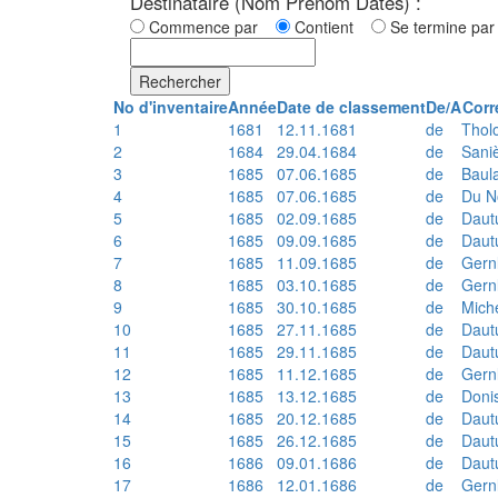
Destinataire (Nom Prénom Dates) :
Commence par
Contient
Se termine p
Rechercher
No d'inventaire
Année
Date de classement
De/A
Corr
1
1681
12.11.1681
de
Thol
2
1684
29.04.1684
de
Sani
3
1685
07.06.1685
de
Baul
4
1685
07.06.1685
de
Du N
5
1685
02.09.1685
de
Daut
6
1685
09.09.1685
de
Daut
7
1685
11.09.1685
de
Gern
8
1685
03.10.1685
de
Gern
9
1685
30.10.1685
de
Mich
10
1685
27.11.1685
de
Daut
11
1685
29.11.1685
de
Daut
12
1685
11.12.1685
de
Gern
13
1685
13.12.1685
de
Doni
14
1685
20.12.1685
de
Daut
15
1685
26.12.1685
de
Daut
16
1686
09.01.1686
de
Daut
17
1686
12.01.1686
de
Gern