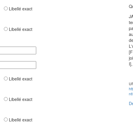
Qu
ar
Libellé exact
JA
te
pa
ar
Libellé exact
au
de
L'
[F
jo
I]
ar
Libellé exact
UR
ht
nt
ar
Libellé exact
Dé
ar
Libellé exact