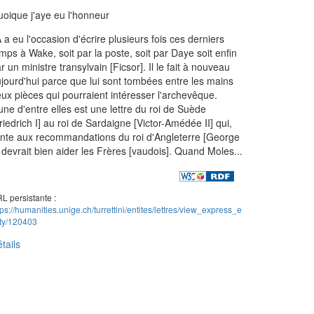
oique j'aye eu l'honneur
 a eu l'occasion d'écrire plusieurs fois ces derniers
mps à Wake, soit par la poste, soit par Daye soit enfin
r un ministre transylvain [Ficsor]. Il le fait à nouveau
jourd'hui parce que lui sont tombées entre les mains
ux pièces qui pourraient intéresser l'archevêque.
une d'entre elles est une lettre du roi de Suède
riedrich I] au roi de Sardaigne [Victor-Amédée II] qui,
inte aux recommandations du roi d'Angleterre [George
, devrait bien aider les Frères [vaudois]. Quand Moles...
L persistante :
tps://humanities.unige.ch/turrettini/entites/lettres/view_express_e
ity/120403
tails