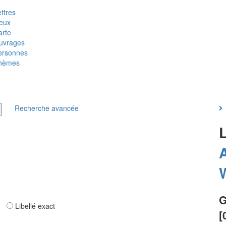
ttres
ieux
arte
uvrages
ersonnes
hèmes
Recherche avancée
G
ar
Libellé exact
[