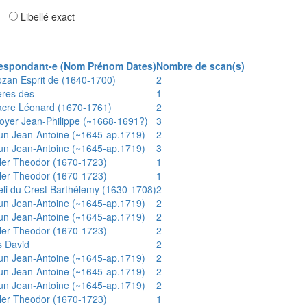
ar
Libellé exact
espondant-e (Nom Prénom Dates)
Nombre de scan(s)
ozan Esprit de (1640-1700)
2
ères des
1
acre Léonard (1670-1761)
2
oyer Jean-Philippe (~1668-1691?)
3
un Jean-Antoine (~1645-ap.1719)
2
un Jean-Antoine (~1645-ap.1719)
3
ler Theodor (1670-1723)
1
ler Theodor (1670-1723)
1
eli du Crest Barthélemy (1630-1708)
2
un Jean-Antoine (~1645-ap.1719)
2
un Jean-Antoine (~1645-ap.1719)
2
ler Theodor (1670-1723)
2
s David
2
un Jean-Antoine (~1645-ap.1719)
2
un Jean-Antoine (~1645-ap.1719)
2
un Jean-Antoine (~1645-ap.1719)
2
ler Theodor (1670-1723)
1