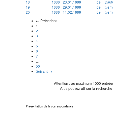
18
1686
23.01.1686
de
Daut
19
1686
29.01.1686
de
Gern
20
1686
11.02.1686
de
Gern
← Précédent
(actuel)
1
2
3
4
5
6
7
…
50
Suivant →
Attention : au maximum 1000 entrées 
Vous pouvez utiliser la recherche 
Présentation de la correspondance