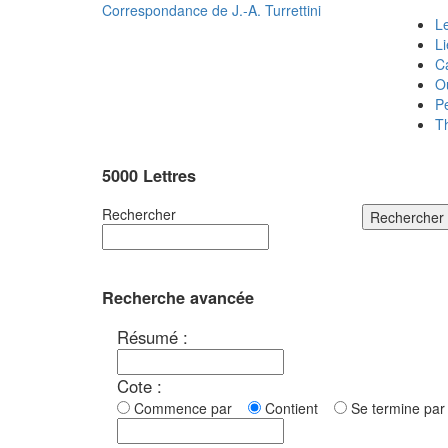
Correspondance de
J.-A. Turrettini
Le
L
C
O
P
T
5000 Lettres
Rechercher
Rechercher
Recherche avancée
Résumé :
Cote :
Commence par
Contient
Se termine p