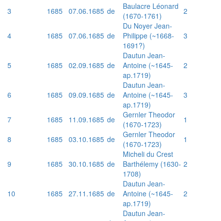
Baulacre Léonard
3
1685
07.06.1685
de
2
(1670-1761)
Du Noyer Jean-
4
1685
07.06.1685
de
Philippe (~1668-
3
1691?)
Dautun Jean-
5
1685
02.09.1685
de
Antoine (~1645-
2
ap.1719)
Dautun Jean-
6
1685
09.09.1685
de
Antoine (~1645-
3
ap.1719)
Gernler Theodor
7
1685
11.09.1685
de
1
(1670-1723)
Gernler Theodor
8
1685
03.10.1685
de
1
(1670-1723)
Micheli du Crest
9
1685
30.10.1685
de
Barthélemy (1630-
2
1708)
Dautun Jean-
10
1685
27.11.1685
de
Antoine (~1645-
2
ap.1719)
Dautun Jean-