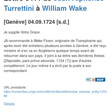
Turrettini
à
William
Wake
[Genève] 04.09.1724 [s.d.]
Je supplie Votre Grace
JA recommande à Wake Ficsor, originaire de Transylvanie qui,
après avoir été entretenu plusieurs années à Genève, a été reçu
ministre et s'en va en Angleterre quelque temps avant de
retourner dans son pays. Il joint à sa lettre ses dernières thèses
[
Disputatio
,
pars prima-secunda
, 1724 (?)] que d'autres
compléteront. Le jour même il a écrit par la poste à son
correspondant.
URL persistante :
https://humanities.unige.ch/turrettini/entites/lettres/view_express_entity/1203
88
Détails