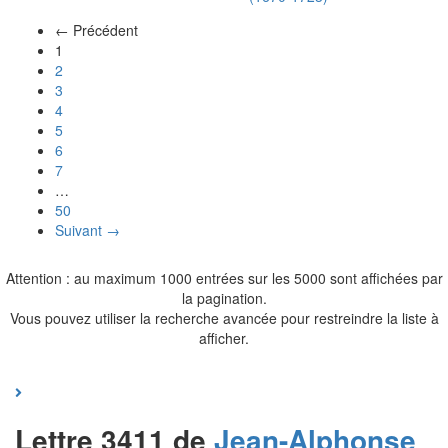
← Précédent
(actuel)
1
2
3
4
5
6
7
…
50
Suivant →
Attention : au maximum 1000 entrées sur les 5000 sont affichées par
la pagination.
Vous pouvez utiliser la recherche avancée pour restreindre la liste à
afficher.
Lettre 3411 de
Jean-Alphonse