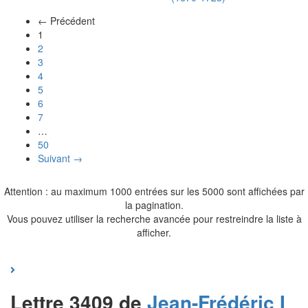
← Précédent
(actuel)
1
2
3
4
5
6
7
…
50
Suivant →
Attention : au maximum 1000 entrées sur les 5000 sont affichées par
la pagination.
Vous pouvez utiliser la recherche avancée pour restreindre la liste à
afficher.
Lettre 3409 de
Jean-Frédéric I