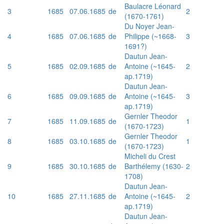
Baulacre Léonard
3
1685
07.06.1685
de
2
(1670-1761)
Du Noyer Jean-
4
1685
07.06.1685
de
Philippe (~1668-
3
1691?)
Dautun Jean-
5
1685
02.09.1685
de
Antoine (~1645-
2
ap.1719)
Dautun Jean-
6
1685
09.09.1685
de
Antoine (~1645-
3
ap.1719)
Gernler Theodor
7
1685
11.09.1685
de
1
(1670-1723)
Gernler Theodor
8
1685
03.10.1685
de
1
(1670-1723)
Micheli du Crest
9
1685
30.10.1685
de
Barthélemy (1630-
2
1708)
Dautun Jean-
10
1685
27.11.1685
de
Antoine (~1645-
2
ap.1719)
Dautun Jean-