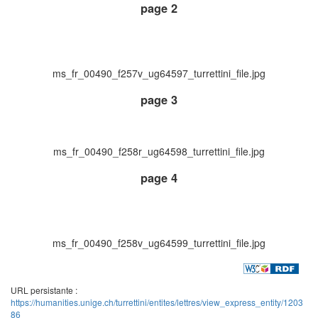
page 2
ms_fr_00490_f257v_ug64597_turrettini_file.jpg
page 3
ms_fr_00490_f258r_ug64598_turrettini_file.jpg
page 4
ms_fr_00490_f258v_ug64599_turrettini_file.jpg
URL persistante :
https://humanities.unige.ch/turrettini/entites/lettres/view_express_entity/1203
86