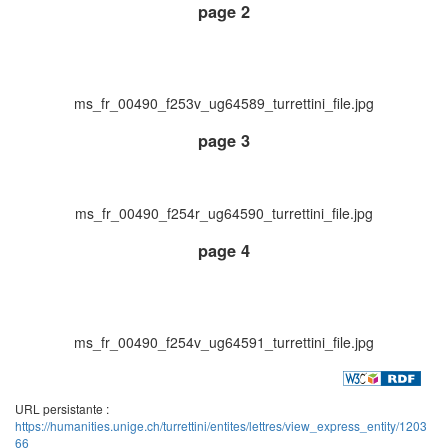
page 2
ms_fr_00490_f253v_ug64589_turrettini_file.jpg
page 3
ms_fr_00490_f254r_ug64590_turrettini_file.jpg
page 4
ms_fr_00490_f254v_ug64591_turrettini_file.jpg
URL persistante :
https://humanities.unige.ch/turrettini/entites/lettres/view_express_entity/1203
66