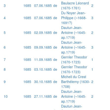
Baulacre Léonard
3
1685
07.06.1685
de
2
(1670-1761)
Du Noyer Jean-
4
1685
07.06.1685
de
Philippe (~1668-
3
1691?)
Dautun Jean-
5
1685
02.09.1685
de
Antoine (~1645-
2
ap.1719)
Dautun Jean-
6
1685
09.09.1685
de
Antoine (~1645-
3
ap.1719)
Gernler Theodor
7
1685
11.09.1685
de
1
(1670-1723)
Gernler Theodor
8
1685
03.10.1685
de
1
(1670-1723)
Micheli du Crest
9
1685
30.10.1685
de
Barthélemy (1630-
2
1708)
Dautun Jean-
10
1685
27.11.1685
de
Antoine (~1645-
2
ap.1719)
Dautun Jean-