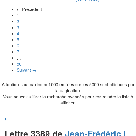
← Précédent
(actuel)
1
2
3
4
5
6
7
…
50
Suivant →
Attention : au maximum 1000 entrées sur les 5000 sont affichées par
la pagination.
Vous pouvez utiliser la recherche avancée pour restreindre la liste à
afficher.
Lettre 3389 de
Jean-Frédéric I