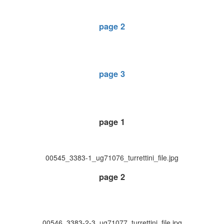
page 2
page 3
page 1
00545_3383-1_ug71076_turrettini_file.jpg
page 2
00546_3383-2-3_ug71077_turrettini_file.jpg