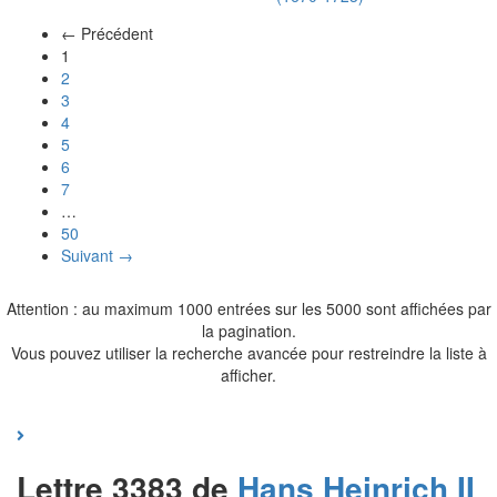
← Précédent
(actuel)
1
2
3
4
5
6
7
…
50
Suivant →
Attention : au maximum 1000 entrées sur les 5000 sont affichées par
la pagination.
Vous pouvez utiliser la recherche avancée pour restreindre la liste à
afficher.
Lettre 3383 de
Hans Heinrich II