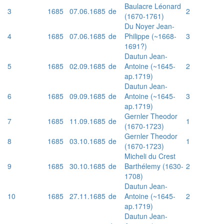
Baulacre Léonard
3
1685
07.06.1685
de
2
(1670-1761)
Du Noyer Jean-
4
1685
07.06.1685
de
Philippe (~1668-
3
1691?)
Dautun Jean-
5
1685
02.09.1685
de
Antoine (~1645-
2
ap.1719)
Dautun Jean-
6
1685
09.09.1685
de
Antoine (~1645-
3
ap.1719)
Gernler Theodor
7
1685
11.09.1685
de
1
(1670-1723)
Gernler Theodor
8
1685
03.10.1685
de
1
(1670-1723)
Micheli du Crest
9
1685
30.10.1685
de
Barthélemy (1630-
2
1708)
Dautun Jean-
10
1685
27.11.1685
de
Antoine (~1645-
2
ap.1719)
Dautun Jean-