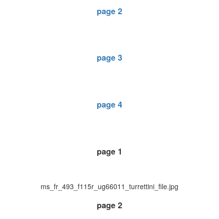
page 2
page 3
page 4
page 1
ms_fr_493_f115r_ug66011_turrettini_file.jpg
page 2