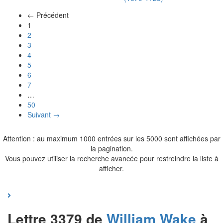
← Précédent
(actuel)
1
2
3
4
5
6
7
…
50
Suivant →
Attention : au maximum 1000 entrées sur les 5000 sont affichées par
la pagination.
Vous pouvez utiliser la recherche avancée pour restreindre la liste à
afficher.
Lettre 3379 de
William
Wake
à