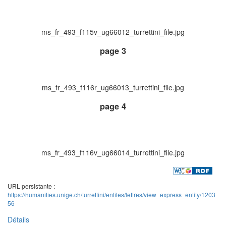
ms_fr_493_f115v_ug66012_turrettini_file.jpg
page 3
ms_fr_493_f116r_ug66013_turrettini_file.jpg
page 4
ms_fr_493_f116v_ug66014_turrettini_file.jpg
URL persistante :
https://humanities.unige.ch/turrettini/entites/lettres/view_express_entity/1203
56
Détails