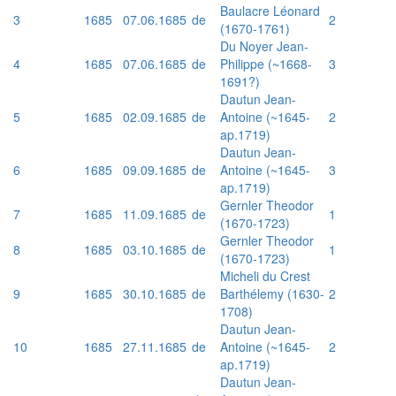
Baulacre Léonard
3
1685
07.06.1685
de
2
(1670-1761)
Du Noyer Jean-
4
1685
07.06.1685
de
Philippe (~1668-
3
1691?)
Dautun Jean-
5
1685
02.09.1685
de
Antoine (~1645-
2
ap.1719)
Dautun Jean-
6
1685
09.09.1685
de
Antoine (~1645-
3
ap.1719)
Gernler Theodor
7
1685
11.09.1685
de
1
(1670-1723)
Gernler Theodor
8
1685
03.10.1685
de
1
(1670-1723)
Micheli du Crest
9
1685
30.10.1685
de
Barthélemy (1630-
2
1708)
Dautun Jean-
10
1685
27.11.1685
de
Antoine (~1645-
2
ap.1719)
Dautun Jean-