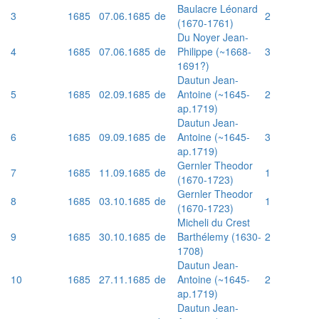
Baulacre Léonard
3
1685
07.06.1685
de
2
(1670-1761)
Du Noyer Jean-
4
1685
07.06.1685
de
Philippe (~1668-
3
1691?)
Dautun Jean-
5
1685
02.09.1685
de
Antoine (~1645-
2
ap.1719)
Dautun Jean-
6
1685
09.09.1685
de
Antoine (~1645-
3
ap.1719)
Gernler Theodor
7
1685
11.09.1685
de
1
(1670-1723)
Gernler Theodor
8
1685
03.10.1685
de
1
(1670-1723)
Micheli du Crest
9
1685
30.10.1685
de
Barthélemy (1630-
2
1708)
Dautun Jean-
10
1685
27.11.1685
de
Antoine (~1645-
2
ap.1719)
Dautun Jean-