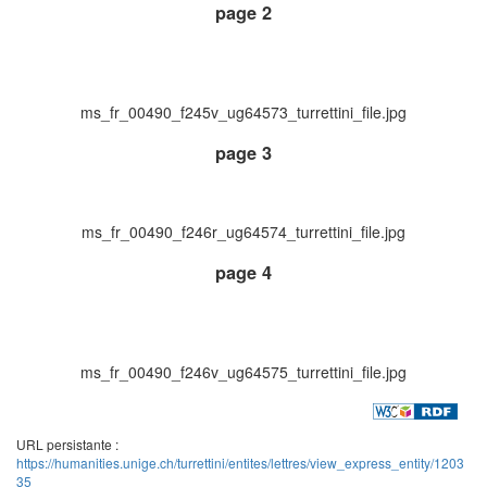
page 2
ms_fr_00490_f245v_ug64573_turrettini_file.jpg
page 3
ms_fr_00490_f246r_ug64574_turrettini_file.jpg
page 4
ms_fr_00490_f246v_ug64575_turrettini_file.jpg
URL persistante :
https://humanities.unige.ch/turrettini/entites/lettres/view_express_entity/1203
35