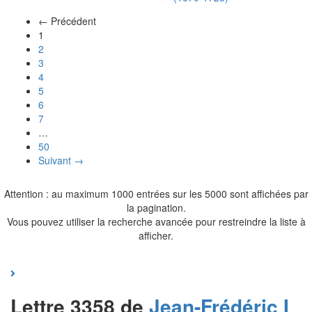
← Précédent
(actuel)
1
2
3
4
5
6
7
…
50
Suivant →
Attention : au maximum 1000 entrées sur les 5000 sont affichées par
la pagination.
Vous pouvez utiliser la recherche avancée pour restreindre la liste à
afficher.
Lettre 3358 de
Jean-Frédéric I