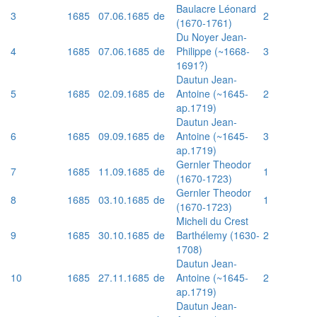
Baulacre Léonard
3
1685
07.06.1685
de
2
(1670-1761)
Du Noyer Jean-
4
1685
07.06.1685
de
Philippe (~1668-
3
1691?)
Dautun Jean-
5
1685
02.09.1685
de
Antoine (~1645-
2
ap.1719)
Dautun Jean-
6
1685
09.09.1685
de
Antoine (~1645-
3
ap.1719)
Gernler Theodor
7
1685
11.09.1685
de
1
(1670-1723)
Gernler Theodor
8
1685
03.10.1685
de
1
(1670-1723)
Micheli du Crest
9
1685
30.10.1685
de
Barthélemy (1630-
2
1708)
Dautun Jean-
10
1685
27.11.1685
de
Antoine (~1645-
2
ap.1719)
Dautun Jean-