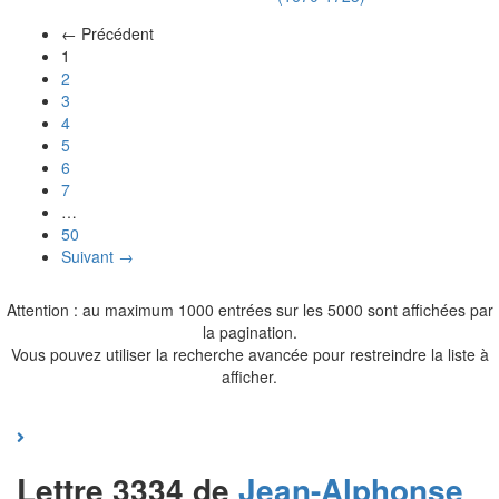
← Précédent
(actuel)
1
2
3
4
5
6
7
…
50
Suivant →
Attention : au maximum 1000 entrées sur les 5000 sont affichées par
la pagination.
Vous pouvez utiliser la recherche avancée pour restreindre la liste à
afficher.
Lettre 3334 de
Jean-Alphonse