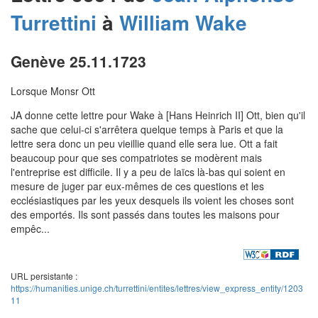
Turrettini
à
William
Wake
Genève 25.11.1723
Lorsque Monsr Ott
JA donne cette lettre pour Wake à [Hans Heinrich II] Ott, bien qu'il
sache que celui-ci s'arrêtera quelque temps à Paris et que la
lettre sera donc un peu vieillie quand elle sera lue. Ott a fait
beaucoup pour que ses compatriotes se modèrent mais
l'entreprise est difficile. Il y a peu de laïcs là-bas qui soient en
mesure de juger par eux-mêmes de ces questions et les
ecclésiastiques par les yeux desquels ils voient les choses sont
des emportés. Ils sont passés dans toutes les maisons pour
empêc...
URL persistante :
https://humanities.unige.ch/turrettini/entites/lettres/view_express_entity/1203
11