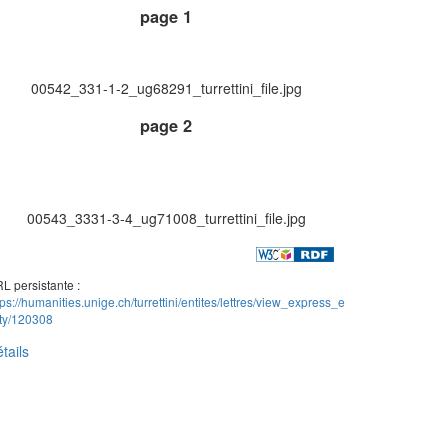
page 1
00542_331-1-2_ug68291_turrettini_file.jpg
page 2
00543_3331-3-4_ug71008_turrettini_file.jpg
L persistante :
tps://humanities.unige.ch/turrettini/entites/lettres/view_express_e
ity/120308
tails