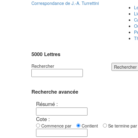
Correspondance de
J.-A. Turrettini
Le
L
C
O
P
T
5000 Lettres
Rechercher
Rechercher
Recherche avancée
Résumé :
Cote :
Commence par
Contient
Se termine p