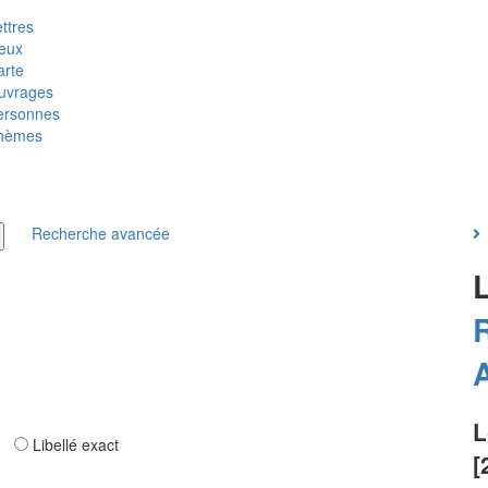
ttres
ieux
arte
uvrages
ersonnes
hèmes
Recherche avancée
L
ar
Libellé exact
[