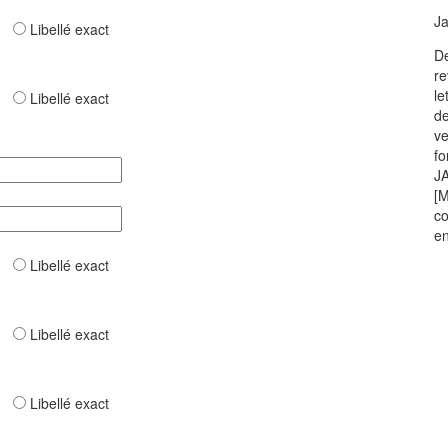
Ja
ar
Libellé exact
De
re
le
ar
Libellé exact
de
ve
fo
JA
[M
co
en
ar
Libellé exact
ar
Libellé exact
ar
Libellé exact