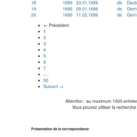
18
1686
23.01.1686
de
Daut
19
1686
29.01.1686
de
Gern
20
1686
11.02.1686
de
Gern
← Précédent
(actuel)
1
2
3
4
5
6
7
…
50
Suivant →
Attention : au maximum 1000 entrées 
Vous pouvez utiliser la recherche 
Présentation de la correspondance