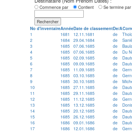
Destinataire (Nom Prénom Dates) :
Commence par
Contient
Se termine p
Rechercher
No d'inventaire
Année
Date de classement
De/A
Corr
1
1681
12.11.1681
de
Thol
2
1684
29.04.1684
de
Sani
3
1685
07.06.1685
de
Baul
4
1685
07.06.1685
de
Du N
5
1685
02.09.1685
de
Daut
6
1685
09.09.1685
de
Daut
7
1685
11.09.1685
de
Gern
8
1685
03.10.1685
de
Gern
9
1685
30.10.1685
de
Mich
10
1685
27.11.1685
de
Daut
11
1685
29.11.1685
de
Daut
12
1685
11.12.1685
de
Gern
13
1685
13.12.1685
de
Doni
14
1685
20.12.1685
de
Daut
15
1685
26.12.1685
de
Daut
16
1686
09.01.1686
de
Daut
17
1686
12.01.1686
de
Gern