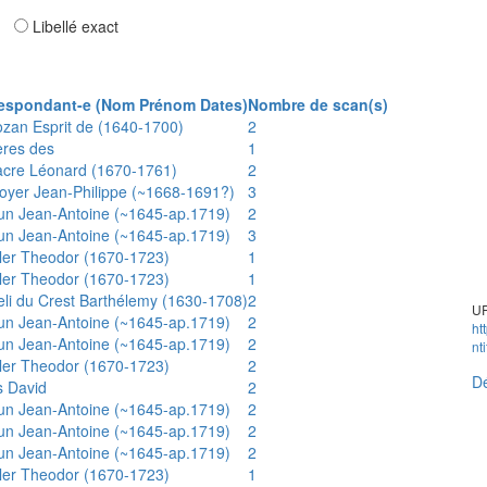
ar
Libellé exact
espondant-e (Nom Prénom Dates)
Nombre de scan(s)
ozan Esprit de (1640-1700)
2
ères des
1
acre Léonard (1670-1761)
2
oyer Jean-Philippe (~1668-1691?)
3
un Jean-Antoine (~1645-ap.1719)
2
un Jean-Antoine (~1645-ap.1719)
3
ler Theodor (1670-1723)
1
ler Theodor (1670-1723)
1
eli du Crest Barthélemy (1630-1708)
2
UR
un Jean-Antoine (~1645-ap.1719)
2
ht
un Jean-Antoine (~1645-ap.1719)
2
nt
ler Theodor (1670-1723)
2
Dé
s David
2
un Jean-Antoine (~1645-ap.1719)
2
un Jean-Antoine (~1645-ap.1719)
2
un Jean-Antoine (~1645-ap.1719)
2
ler Theodor (1670-1723)
1