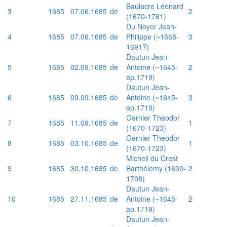
Baulacre Léonard
3
1685
07.06.1685
de
2
(1670-1761)
Du Noyer Jean-
4
1685
07.06.1685
de
Philippe (~1668-
3
1691?)
Dautun Jean-
5
1685
02.09.1685
de
Antoine (~1645-
2
ap.1719)
Dautun Jean-
6
1685
09.09.1685
de
Antoine (~1645-
3
ap.1719)
Gernler Theodor
7
1685
11.09.1685
de
1
(1670-1723)
Gernler Theodor
8
1685
03.10.1685
de
1
(1670-1723)
Micheli du Crest
9
1685
30.10.1685
de
Barthélemy (1630-
2
1708)
Dautun Jean-
10
1685
27.11.1685
de
Antoine (~1645-
2
ap.1719)
Dautun Jean-