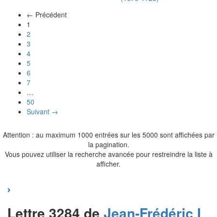
← Précédent
(actuel)
1
2
3
4
5
6
7
…
50
Suivant →
Attention : au maximum 1000 entrées sur les 5000 sont affichées par
la pagination.
Vous pouvez utiliser la recherche avancée pour restreindre la liste à
afficher.
Lettre 3284 de
Jean-Frédéric I