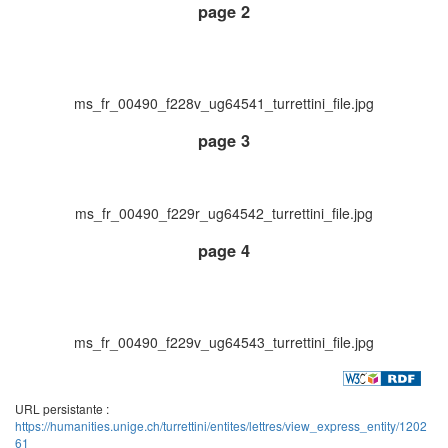
page 2
ms_fr_00490_f228v_ug64541_turrettini_file.jpg
page 3
ms_fr_00490_f229r_ug64542_turrettini_file.jpg
page 4
ms_fr_00490_f229v_ug64543_turrettini_file.jpg
URL persistante :
https://humanities.unige.ch/turrettini/entites/lettres/view_express_entity/1202
61