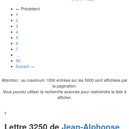
← Précédent
(actuel)
1
2
3
4
5
6
7
…
50
Suivant →
Attention : au maximum 1000 entrées sur les 5000 sont affichées par
la pagination.
Vous pouvez utiliser la recherche avancée pour restreindre la liste à
afficher.
Lettre 3250 de
Jean-Alphonse