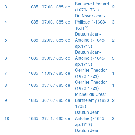
Baulacre Léonard
3
1685
07.06.1685
de
2
(1670-1761)
Du Noyer Jean-
4
1685
07.06.1685
de
Philippe (~1668-
3
1691?)
Dautun Jean-
5
1685
02.09.1685
de
Antoine (~1645-
2
ap.1719)
Dautun Jean-
6
1685
09.09.1685
de
Antoine (~1645-
3
ap.1719)
Gernler Theodor
7
1685
11.09.1685
de
1
(1670-1723)
Gernler Theodor
8
1685
03.10.1685
de
1
(1670-1723)
Micheli du Crest
9
1685
30.10.1685
de
Barthélemy (1630-
2
1708)
Dautun Jean-
10
1685
27.11.1685
de
Antoine (~1645-
2
ap.1719)
Dautun Jean-