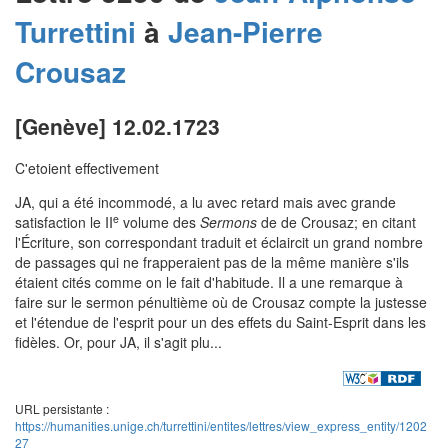
Turrettini
à
Jean-Pierre
Crousaz
[Genève] 12.02.1723
C'etoient effectivement
JA, qui a été incommodé, a lu avec retard mais avec grande
e
satisfaction le II
volume des
Sermons
de de Crousaz; en citant
l'Écriture, son correspondant traduit et éclaircit un grand nombre
de passages qui ne frapperaient pas de la même manière s'ils
étaient cités comme on le fait d'habitude. Il a une remarque à
faire sur le sermon pénultième où de Crousaz compte la justesse
et l'étendue de l'esprit pour un des effets du Saint-Esprit dans les
fidèles. Or, pour JA, il s'agit plu...
URL persistante :
https://humanities.unige.ch/turrettini/entites/lettres/view_express_entity/1202
27