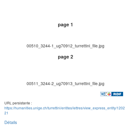
page 1
00510_3244-1_ug70912_turrettini_file.jpg
page 2
00511_3244-2_ug70913_turrettini_file.jpg
URL persistante :
https://humanities.unige.ch/turrettini/entites/lettres/view_express_entity/1202
21
Détails