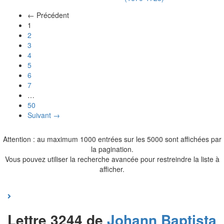
← Précédent
(actuel)
1
2
3
4
5
6
7
…
50
Suivant →
Attention : au maximum 1000 entrées sur les 5000 sont affichées par
la pagination.
Vous pouvez utiliser la recherche avancée pour restreindre la liste à
afficher.
Lettre 3244 de
Johann Baptista