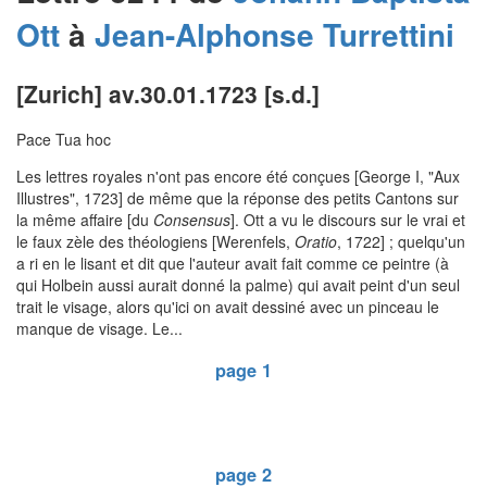
Ott
à
Jean-Alphonse
Turrettini
[Zurich] av.30.01.1723 [s.d.]
Pace Tua hoc
Les lettres royales n'ont pas encore été conçues [George I, "Aux
Illustres", 1723] de même que la réponse des petits Cantons sur
la même affaire [du
Consensus
]. Ott a vu le discours sur le vrai et
le faux zèle des théologiens [Werenfels,
Oratio
, 1722] ; quelqu'un
a ri en le lisant et dit que l'auteur avait fait comme ce peintre (à
qui Holbein aussi aurait donné la palme) qui avait peint d'un seul
trait le visage, alors qu'ici on avait dessiné avec un pinceau le
manque de visage. Le...
page 1
page 2