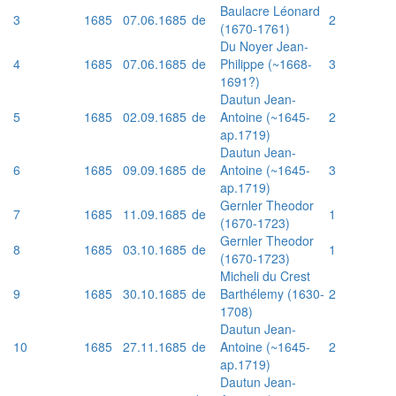
Baulacre Léonard
3
1685
07.06.1685
de
2
(1670-1761)
Du Noyer Jean-
4
1685
07.06.1685
de
Philippe (~1668-
3
1691?)
Dautun Jean-
5
1685
02.09.1685
de
Antoine (~1645-
2
ap.1719)
Dautun Jean-
6
1685
09.09.1685
de
Antoine (~1645-
3
ap.1719)
Gernler Theodor
7
1685
11.09.1685
de
1
(1670-1723)
Gernler Theodor
8
1685
03.10.1685
de
1
(1670-1723)
Micheli du Crest
9
1685
30.10.1685
de
Barthélemy (1630-
2
1708)
Dautun Jean-
10
1685
27.11.1685
de
Antoine (~1645-
2
ap.1719)
Dautun Jean-