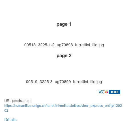
page 1
00518_3225-1-2_ug70898_turrettini_file.jpg
page 2
00519_3225-3_ug70899_turrettini_file.jpg
URL persistante :
https://humanities.unige.ch/turrettini/entites/lettres/view_express_entity/1202
02
Détails