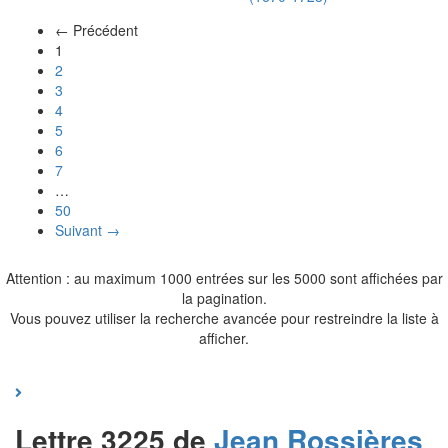
← Précédent
(actuel)
1
2
3
4
5
6
7
…
50
Suivant →
Attention : au maximum 1000 entrées sur les 5000 sont affichées par
la pagination.
Vous pouvez utiliser la recherche avancée pour restreindre la liste à
afficher.
Lettre 3225 de
Jean
Rossières