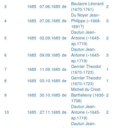
Baulacre Léonard
3
1685
07.06.1685
de
2
(1670-1761)
Du Noyer Jean-
4
1685
07.06.1685
de
Philippe (~1668-
3
1691?)
Dautun Jean-
5
1685
02.09.1685
de
Antoine (~1645-
2
ap.1719)
Dautun Jean-
6
1685
09.09.1685
de
Antoine (~1645-
3
ap.1719)
Gernler Theodor
7
1685
11.09.1685
de
1
(1670-1723)
Gernler Theodor
8
1685
03.10.1685
de
1
(1670-1723)
Micheli du Crest
9
1685
30.10.1685
de
Barthélemy (1630-
2
1708)
Dautun Jean-
10
1685
27.11.1685
de
Antoine (~1645-
2
ap.1719)
Dautun Jean-