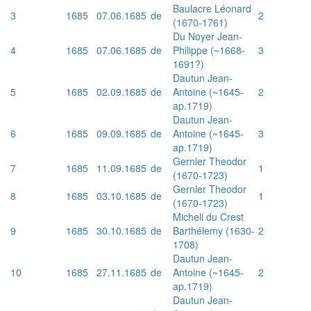
Baulacre Léonard
3
1685
07.06.1685
de
2
(1670-1761)
Du Noyer Jean-
4
1685
07.06.1685
de
Philippe (~1668-
3
1691?)
Dautun Jean-
5
1685
02.09.1685
de
Antoine (~1645-
2
ap.1719)
Dautun Jean-
6
1685
09.09.1685
de
Antoine (~1645-
3
ap.1719)
Gernler Theodor
7
1685
11.09.1685
de
1
(1670-1723)
Gernler Theodor
8
1685
03.10.1685
de
1
(1670-1723)
Micheli du Crest
9
1685
30.10.1685
de
Barthélemy (1630-
2
1708)
Dautun Jean-
10
1685
27.11.1685
de
Antoine (~1645-
2
ap.1719)
Dautun Jean-