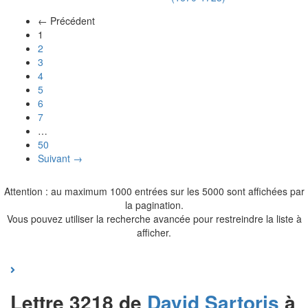
← Précédent
(actuel)
1
2
3
4
5
6
7
…
50
Suivant →
Attention : au maximum 1000 entrées sur les 5000 sont affichées par
la pagination.
Vous pouvez utiliser la recherche avancée pour restreindre la liste à
afficher.
Lettre 3218 de
David
Sartoris
à