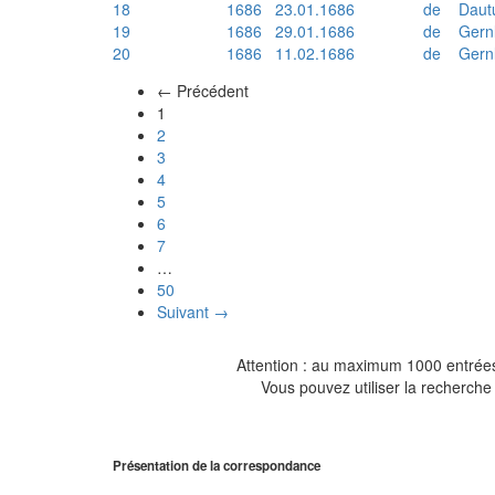
18
1686
23.01.1686
de
Daut
19
1686
29.01.1686
de
Gern
20
1686
11.02.1686
de
Gern
← Précédent
(actuel)
1
2
3
4
5
6
7
…
50
Suivant →
Attention : au maximum 1000 entrées 
Vous pouvez utiliser la recherche 
Présentation de la correspondance