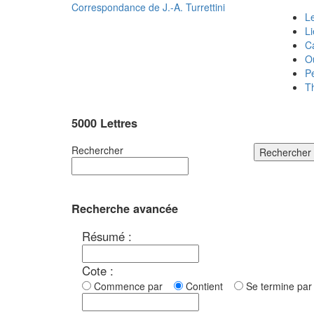
Correspondance de
J.-A. Turrettini
Le
L
C
O
P
T
5000 Lettres
Rechercher
Rechercher
Recherche avancée
Résumé :
Cote :
Commence par
Contient
Se termine p