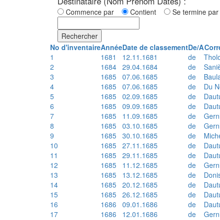
Destinataire (Nom Prénom Dates) :
Commence par
Contient
Se termine p
Rechercher
No d'inventaire
Année
Date de classement
De/A
Corr
1
1681
12.11.1681
de
Thol
2
1684
29.04.1684
de
Sani
3
1685
07.06.1685
de
Baul
4
1685
07.06.1685
de
Du N
5
1685
02.09.1685
de
Daut
6
1685
09.09.1685
de
Daut
7
1685
11.09.1685
de
Gern
8
1685
03.10.1685
de
Gern
9
1685
30.10.1685
de
Mich
10
1685
27.11.1685
de
Daut
11
1685
29.11.1685
de
Daut
12
1685
11.12.1685
de
Gern
13
1685
13.12.1685
de
Doni
14
1685
20.12.1685
de
Daut
15
1685
26.12.1685
de
Daut
16
1686
09.01.1686
de
Daut
17
1686
12.01.1686
de
Gern