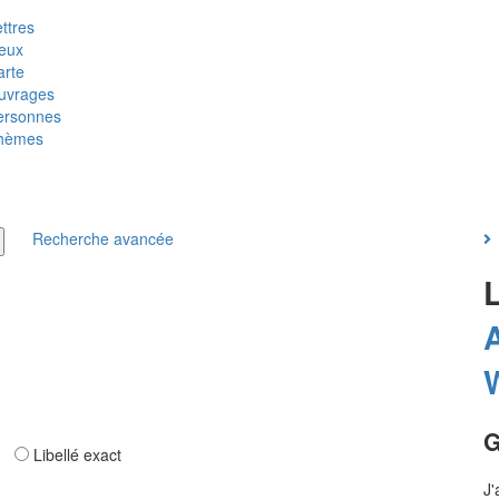
ttres
ieux
arte
uvrages
ersonnes
hèmes
Recherche avancée
G
ar
Libellé exact
J'