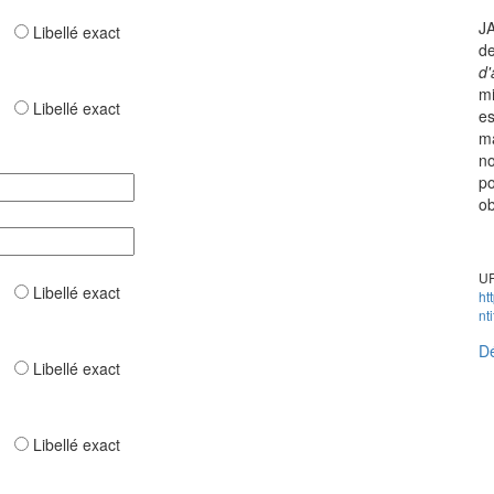
JA
ar
Libellé exact
de
d'
mi
ar
Libellé exact
es
ma
no
po
ob
UR
ar
Libellé exact
ht
nt
Dé
ar
Libellé exact
ar
Libellé exact