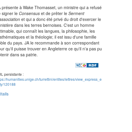
 présente à Wake Thomasset, un ministre qui a refusé
 signer le
Consensus
et de prêter le
Serment
association
et qui a donc été privé du droit d'exercer le
nistère dans les terres bernoises. C'est un homme
timable, qui connaît les langues, la philosophie, les
thématiques et la théologie; il est issu d'une famille
ble du pays. JA le recommande à son correspondant
ur qu'il puisse trouver en Angleterre ce qu'il n'a pas pu
tenir dans sa patrie.
L persistante :
tps://humanities.unige.ch/turrettini/entites/lettres/view_express_e
ity/120188
tails