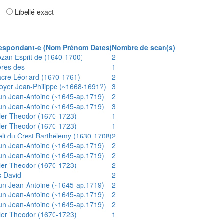
ar
Libellé exact
espondant-e (Nom Prénom Dates)
Nombre de scan(s)
ozan Esprit de (1640-1700)
2
ères des
1
acre Léonard (1670-1761)
2
oyer Jean-Philippe (~1668-1691?)
3
un Jean-Antoine (~1645-ap.1719)
2
un Jean-Antoine (~1645-ap.1719)
3
ler Theodor (1670-1723)
1
ler Theodor (1670-1723)
1
eli du Crest Barthélemy (1630-1708)
2
un Jean-Antoine (~1645-ap.1719)
2
un Jean-Antoine (~1645-ap.1719)
2
ler Theodor (1670-1723)
2
s David
2
un Jean-Antoine (~1645-ap.1719)
2
un Jean-Antoine (~1645-ap.1719)
2
un Jean-Antoine (~1645-ap.1719)
2
ler Theodor (1670-1723)
1