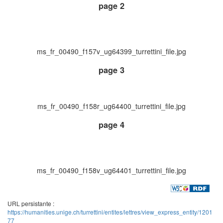
page 2
ms_fr_00490_f157v_ug64399_turrettini_file.jpg
page 3
ms_fr_00490_f158r_ug64400_turrettini_file.jpg
page 4
ms_fr_00490_f158v_ug64401_turrettini_file.jpg
URL persistante :
https://humanities.unige.ch/turrettini/entites/lettres/view_express_entity/1201
77