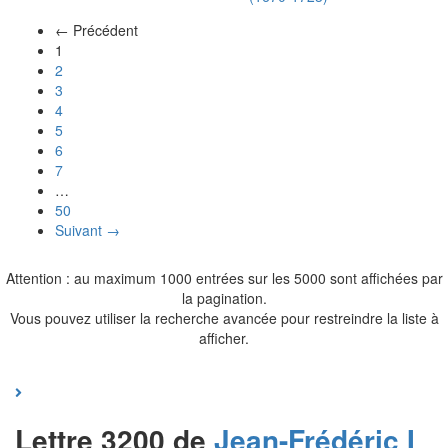
← Précédent
(actuel)
1
2
3
4
5
6
7
…
50
Suivant →
Attention : au maximum 1000 entrées sur les 5000 sont affichées par
la pagination.
Vous pouvez utiliser la recherche avancée pour restreindre la liste à
afficher.
Lettre 3200 de
Jean-Frédéric I