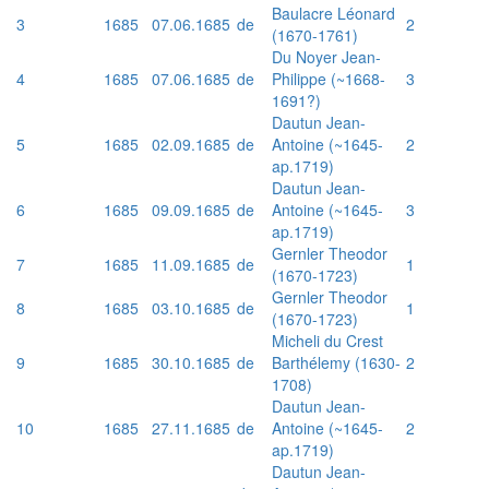
Baulacre Léonard
3
1685
07.06.1685
de
2
(1670-1761)
Du Noyer Jean-
4
1685
07.06.1685
de
Philippe (~1668-
3
1691?)
Dautun Jean-
5
1685
02.09.1685
de
Antoine (~1645-
2
ap.1719)
Dautun Jean-
6
1685
09.09.1685
de
Antoine (~1645-
3
ap.1719)
Gernler Theodor
7
1685
11.09.1685
de
1
(1670-1723)
Gernler Theodor
8
1685
03.10.1685
de
1
(1670-1723)
Micheli du Crest
9
1685
30.10.1685
de
Barthélemy (1630-
2
1708)
Dautun Jean-
10
1685
27.11.1685
de
Antoine (~1645-
2
ap.1719)
Dautun Jean-