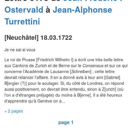
Ostervald
à
Jean-Alphonse
Turrettini
[Neuchâtel] 18.03.1722
Je ne sai si vous
Le roi de Prusse [Friedrich Wilhelm I] a écrit une très belle lettre
aux Cantons de Zurich et de Berne sur le
Consensus
et sur ce qui
concerne l'Académie de Lausanne [
Schreiben
] ; cette lettre
devrait relancer l'affaire. Il en a donné avis à leur ami [Gabriel]
B[ergier (?)] pour le soulager. Si, du côté de Londres, on répond
aussi positivement, on devrait être entendu, sinon à Z[urich] (où
l'on a d'étranges préjugés) du moins à B[erne]. Il a été heureux
d'apprendre qu'à Genève on a...
+ 2 pages
page 1