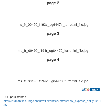
page 2
ms_fr_00490_f193v_ug64471_turrettini_file.jpg
page 3
ms_fr_00490_f194r_ug64472_turrettini_file.jpg
page 4
ms_fr_00490_f194v_ug64473_turrettini_file.jpg
URL persistante :
https://humanities.unige.ch/turrettini/entites/lettres/view_express_entity/1201
55