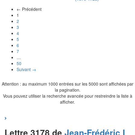
← Précédent
(actuel)
1
2
3
4
5
6
7
…
50
Suivant →
Attention : au maximum 1000 entrées sur les 5000 sont affichées par
la pagination.
Vous pouvez utiliser la recherche avancée pour restreindre la liste à
afficher.
Lettre 3178 de
Jean-Frédéric I