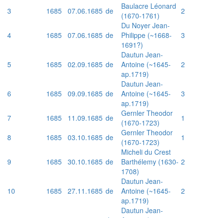
Baulacre Léonard
3
1685
07.06.1685
de
2
(1670-1761)
Du Noyer Jean-
4
1685
07.06.1685
de
Philippe (~1668-
3
1691?)
Dautun Jean-
5
1685
02.09.1685
de
Antoine (~1645-
2
ap.1719)
Dautun Jean-
6
1685
09.09.1685
de
Antoine (~1645-
3
ap.1719)
Gernler Theodor
7
1685
11.09.1685
de
1
(1670-1723)
Gernler Theodor
8
1685
03.10.1685
de
1
(1670-1723)
Micheli du Crest
9
1685
30.10.1685
de
Barthélemy (1630-
2
1708)
Dautun Jean-
10
1685
27.11.1685
de
Antoine (~1645-
2
ap.1719)
Dautun Jean-