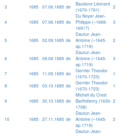
Baulacre Léonard
3
1685
07.06.1685
de
2
(1670-1761)
Du Noyer Jean-
4
1685
07.06.1685
de
Philippe (~1668-
3
1691?)
Dautun Jean-
5
1685
02.09.1685
de
Antoine (~1645-
2
ap.1719)
Dautun Jean-
6
1685
09.09.1685
de
Antoine (~1645-
3
ap.1719)
Gernler Theodor
7
1685
11.09.1685
de
1
(1670-1723)
Gernler Theodor
8
1685
03.10.1685
de
1
(1670-1723)
Micheli du Crest
9
1685
30.10.1685
de
Barthélemy (1630-
2
1708)
Dautun Jean-
10
1685
27.11.1685
de
Antoine (~1645-
2
ap.1719)
Dautun Jean-