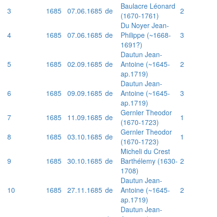
Baulacre Léonard
3
1685
07.06.1685
de
2
(1670-1761)
Du Noyer Jean-
4
1685
07.06.1685
de
Philippe (~1668-
3
1691?)
Dautun Jean-
5
1685
02.09.1685
de
Antoine (~1645-
2
ap.1719)
Dautun Jean-
6
1685
09.09.1685
de
Antoine (~1645-
3
ap.1719)
Gernler Theodor
7
1685
11.09.1685
de
1
(1670-1723)
Gernler Theodor
8
1685
03.10.1685
de
1
(1670-1723)
Micheli du Crest
9
1685
30.10.1685
de
Barthélemy (1630-
2
1708)
Dautun Jean-
10
1685
27.11.1685
de
Antoine (~1645-
2
ap.1719)
Dautun Jean-