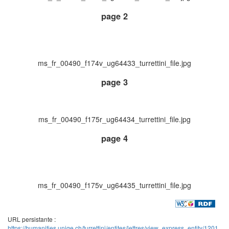
page 2
ms_fr_00490_f174v_ug64433_turrettini_file.jpg
page 3
ms_fr_00490_f175r_ug64434_turrettini_file.jpg
page 4
ms_fr_00490_f175v_ug64435_turrettini_file.jpg
URL persistante :
https://humanities.unige.ch/turrettini/entites/lettres/view_express_entity/1201