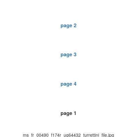
page 2
page 3
page 4
page 1
ms_fr_00490_f174r_ug64432_turrettini_file.jpg