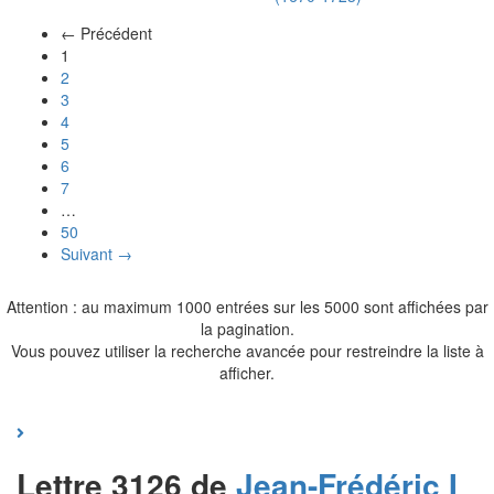
← Précédent
(actuel)
1
2
3
4
5
6
7
…
50
Suivant →
Attention : au maximum 1000 entrées sur les 5000 sont affichées par
la pagination.
Vous pouvez utiliser la recherche avancée pour restreindre la liste à
afficher.
Lettre 3126 de
Jean-Frédéric I