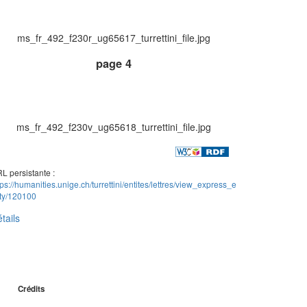
ms_fr_492_f230r_ug65617_turrettini_file.jpg
page 4
ms_fr_492_f230v_ug65618_turrettini_file.jpg
L persistante :
tps://humanities.unige.ch/turrettini/entites/lettres/view_express_e
ity/120100
tails
Crédits