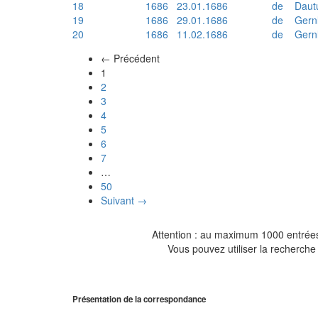
18
1686
23.01.1686
de
Daut
19
1686
29.01.1686
de
Gern
20
1686
11.02.1686
de
Gern
← Précédent
(actuel)
1
2
3
4
5
6
7
…
50
Suivant →
Attention : au maximum 1000 entrées 
Vous pouvez utiliser la recherche 
Présentation de la correspondance