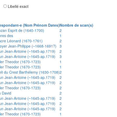
ar
Libellé exact
espondant-e (Nom Prénom Dates)
Nombre de scan(s)
ozan Esprit de (1640-1700)
2
ères des
1
acre Léonard (1670-1761)
2
oyer Jean-Philippe (~1668-1691?)
3
un Jean-Antoine (~1645-ap.1719)
2
un Jean-Antoine (~1645-ap.1719)
3
ler Theodor (1670-1723)
1
ler Theodor (1670-1723)
1
eli du Crest Barthélemy (1630-1708)
2
un Jean-Antoine (~1645-ap.1719)
2
un Jean-Antoine (~1645-ap.1719)
2
ler Theodor (1670-1723)
2
s David
2
un Jean-Antoine (~1645-ap.1719)
2
un Jean-Antoine (~1645-ap.1719)
2
un Jean-Antoine (~1645-ap.1719)
2
ler Theodor (1670-1723)
1