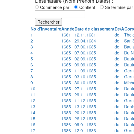
Destinataire (Nom Prénom Dates) :
Commence par
Contient
Se termine p
Rechercher
No d'inventaire
Année
Date de classement
De/A
Corr
1
1681
12.11.1681
de
Thol
2
1684
29.04.1684
de
Sani
3
1685
07.06.1685
de
Baul
4
1685
07.06.1685
de
Du N
5
1685
02.09.1685
de
Daut
6
1685
09.09.1685
de
Daut
7
1685
11.09.1685
de
Gern
8
1685
03.10.1685
de
Gern
9
1685
30.10.1685
de
Mich
10
1685
27.11.1685
de
Daut
11
1685
29.11.1685
de
Daut
12
1685
11.12.1685
de
Gern
13
1685
13.12.1685
de
Doni
14
1685
20.12.1685
de
Daut
15
1685
26.12.1685
de
Daut
16
1686
09.01.1686
de
Daut
17
1686
12.01.1686
de
Gern