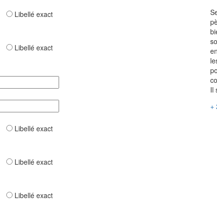
Se
ar
Libellé exact
pè
bi
so
ar
Libellé exact
en
le
po
co
Il
+ 
ar
Libellé exact
ar
Libellé exact
ar
Libellé exact