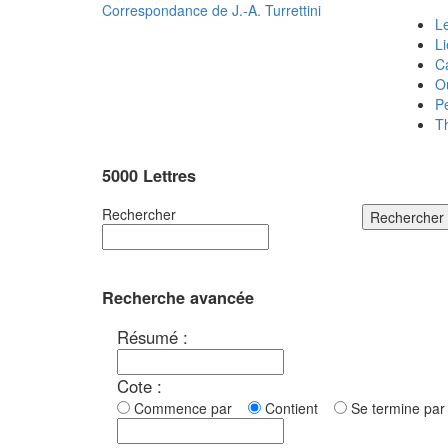
Correspondance de
J.-A. Turrettini
Le
L
C
O
P
T
5000 Lettres
Rechercher
Rechercher
Recherche avancée
Résumé :
Cote :
Commence par
Contient
Se termine p