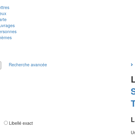
ttres
ieux
arte
uvrages
ersonnes
hèmes
Recherche avancée
T
L
ar
Libellé exact
Un