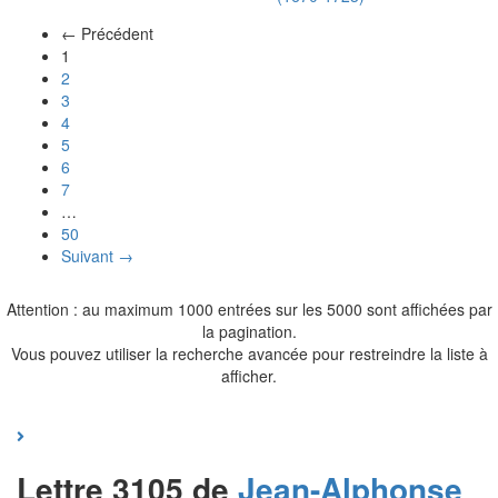
← Précédent
(actuel)
1
2
3
4
5
6
7
…
50
Suivant →
Attention : au maximum 1000 entrées sur les 5000 sont affichées par
la pagination.
Vous pouvez utiliser la recherche avancée pour restreindre la liste à
afficher.
Lettre 3105 de
Jean-Alphonse