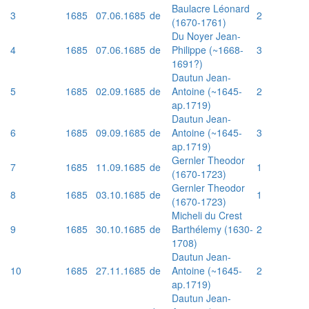
Baulacre Léonard
3
1685
07.06.1685
de
2
(1670-1761)
Du Noyer Jean-
4
1685
07.06.1685
de
Philippe (~1668-
3
1691?)
Dautun Jean-
5
1685
02.09.1685
de
Antoine (~1645-
2
ap.1719)
Dautun Jean-
6
1685
09.09.1685
de
Antoine (~1645-
3
ap.1719)
Gernler Theodor
7
1685
11.09.1685
de
1
(1670-1723)
Gernler Theodor
8
1685
03.10.1685
de
1
(1670-1723)
Micheli du Crest
9
1685
30.10.1685
de
Barthélemy (1630-
2
1708)
Dautun Jean-
10
1685
27.11.1685
de
Antoine (~1645-
2
ap.1719)
Dautun Jean-