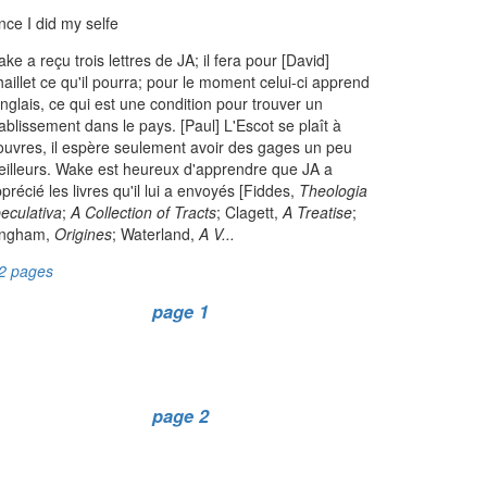
nce I did my selfe
ke a reçu trois lettres de JA; il fera pour [David]
aillet ce qu'il pourra; pour le moment celui-ci apprend
anglais, ce qui est une condition pour trouver un
ablissement dans le pays. [Paul] L'Escot se plaît à
uvres, il espère seulement avoir des gages un peu
illeurs. Wake est heureux d'apprendre que JA a
précié les livres qu'il lui a envoyés [Fiddes,
Theologia
eculativa
;
A Collection of Tracts
; Clagett,
A Treatise
;
ingham,
Origines
; Waterland,
A V...
2 pages
page 1
page 2