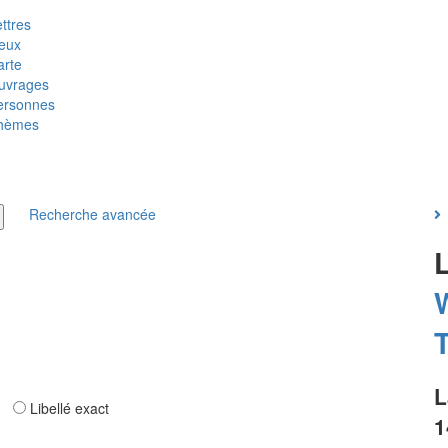
ttres
ieux
arte
uvrages
ersonnes
hèmes
Recherche avancée
T
L
ar
Libellé exact
1