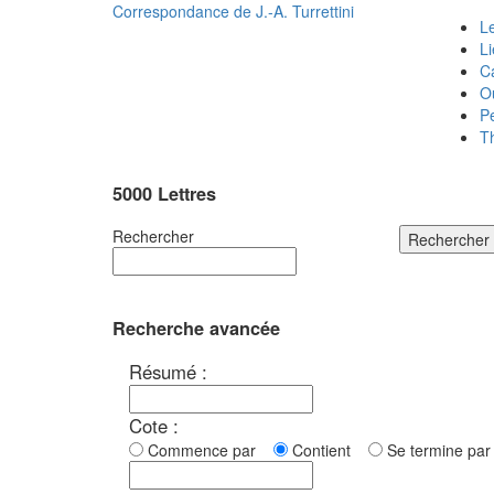
Correspondance de
J.-A. Turrettini
Le
L
C
O
P
T
5000 Lettres
Rechercher
Rechercher
Recherche avancée
Résumé :
Cote :
Commence par
Contient
Se termine p