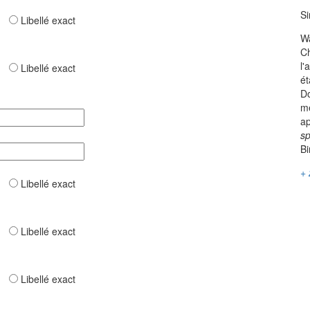
Si
ar
Libellé exact
Wa
Ch
l'
ar
Libellé exact
ét
Do
me
ap
sp
B
+ 
ar
Libellé exact
ar
Libellé exact
ar
Libellé exact