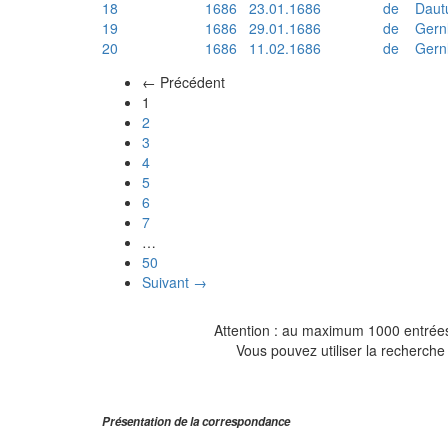
18
1686
23.01.1686
de
Daut
19
1686
29.01.1686
de
Gern
20
1686
11.02.1686
de
Gern
← Précédent
(actuel)
1
2
3
4
5
6
7
…
50
Suivant →
Attention : au maximum 1000 entrées 
Vous pouvez utiliser la recherche 
Présentation de la correspondance