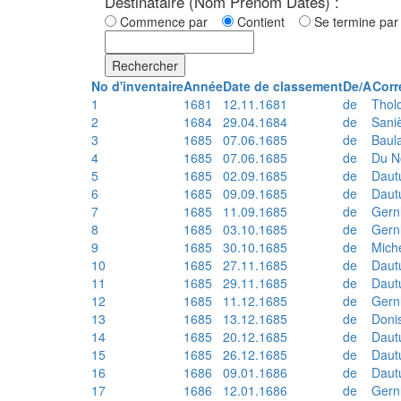
Destinataire (Nom Prénom Dates) :
Commence par
Contient
Se termine p
Rechercher
No d'inventaire
Année
Date de classement
De/A
Corr
1
1681
12.11.1681
de
Thol
2
1684
29.04.1684
de
Sani
3
1685
07.06.1685
de
Baul
4
1685
07.06.1685
de
Du N
5
1685
02.09.1685
de
Daut
6
1685
09.09.1685
de
Daut
7
1685
11.09.1685
de
Gern
8
1685
03.10.1685
de
Gern
9
1685
30.10.1685
de
Mich
10
1685
27.11.1685
de
Daut
11
1685
29.11.1685
de
Daut
12
1685
11.12.1685
de
Gern
13
1685
13.12.1685
de
Doni
14
1685
20.12.1685
de
Daut
15
1685
26.12.1685
de
Daut
16
1686
09.01.1686
de
Daut
17
1686
12.01.1686
de
Gern