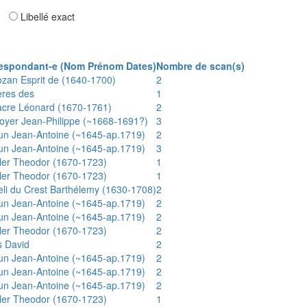
ar
Libellé exact
espondant-e (Nom Prénom Dates)
Nombre de scan(s)
ozan Esprit de (1640-1700)
2
ères des
1
acre Léonard (1670-1761)
2
oyer Jean-Philippe (~1668-1691?)
3
un Jean-Antoine (~1645-ap.1719)
2
un Jean-Antoine (~1645-ap.1719)
3
ler Theodor (1670-1723)
1
ler Theodor (1670-1723)
1
eli du Crest Barthélemy (1630-1708)
2
un Jean-Antoine (~1645-ap.1719)
2
un Jean-Antoine (~1645-ap.1719)
2
ler Theodor (1670-1723)
2
s David
2
un Jean-Antoine (~1645-ap.1719)
2
un Jean-Antoine (~1645-ap.1719)
2
un Jean-Antoine (~1645-ap.1719)
2
ler Theodor (1670-1723)
1