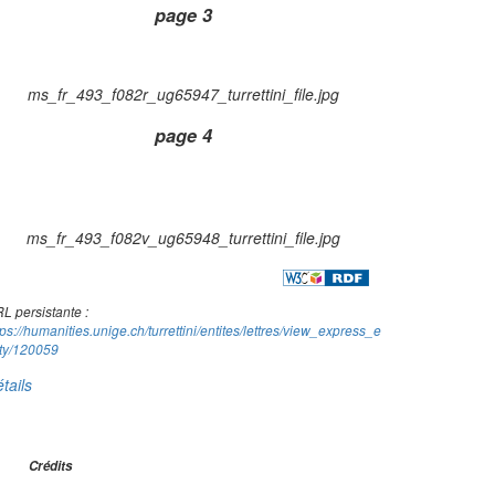
page 3
ms_fr_493_f082r_ug65947_turrettini_file.jpg
page 4
ms_fr_493_f082v_ug65948_turrettini_file.jpg
L persistante :
tps://humanities.unige.ch/turrettini/entites/lettres/view_express_e
ity/120059
tails
Crédits