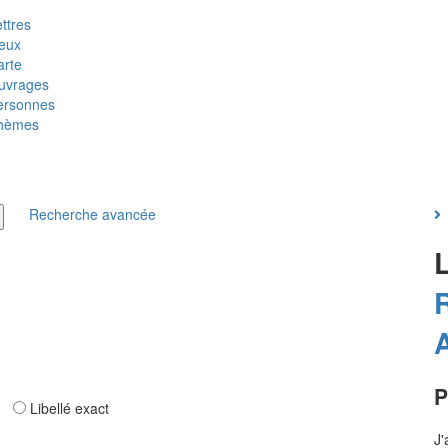
ttres
ieux
arte
uvrages
ersonnes
hèmes
Recherche avancée
P
ar
Libellé exact
J'