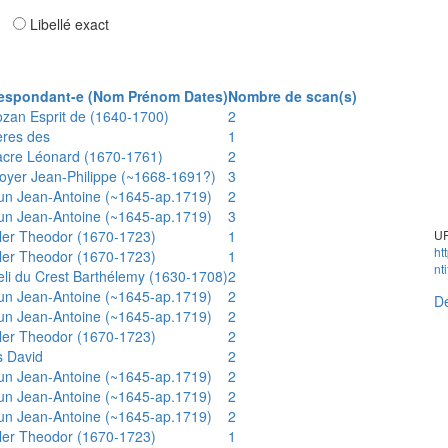
ar
Libellé exact
espondant-e (Nom Prénom Dates)
Nombre de scan(s)
ozan Esprit de (1640-1700)
2
ères des
1
acre Léonard (1670-1761)
2
oyer Jean-Philippe (~1668-1691?)
3
un Jean-Antoine (~1645-ap.1719)
2
un Jean-Antoine (~1645-ap.1719)
3
ler Theodor (1670-1723)
1
UR
ht
ler Theodor (1670-1723)
1
nt
eli du Crest Barthélemy (1630-1708)
2
un Jean-Antoine (~1645-ap.1719)
2
Dé
un Jean-Antoine (~1645-ap.1719)
2
ler Theodor (1670-1723)
2
s David
2
un Jean-Antoine (~1645-ap.1719)
2
un Jean-Antoine (~1645-ap.1719)
2
un Jean-Antoine (~1645-ap.1719)
2
ler Theodor (1670-1723)
1