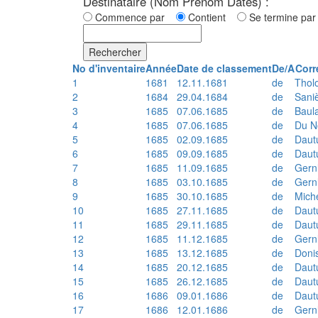
Destinataire (Nom Prénom Dates) :
Commence par
Contient
Se termine p
Rechercher
No d'inventaire
Année
Date de classement
De/A
Corr
1
1681
12.11.1681
de
Thol
2
1684
29.04.1684
de
Sani
3
1685
07.06.1685
de
Baul
4
1685
07.06.1685
de
Du N
5
1685
02.09.1685
de
Daut
6
1685
09.09.1685
de
Daut
7
1685
11.09.1685
de
Gern
8
1685
03.10.1685
de
Gern
9
1685
30.10.1685
de
Mich
10
1685
27.11.1685
de
Daut
11
1685
29.11.1685
de
Daut
12
1685
11.12.1685
de
Gern
13
1685
13.12.1685
de
Doni
14
1685
20.12.1685
de
Daut
15
1685
26.12.1685
de
Daut
16
1686
09.01.1686
de
Daut
17
1686
12.01.1686
de
Gern