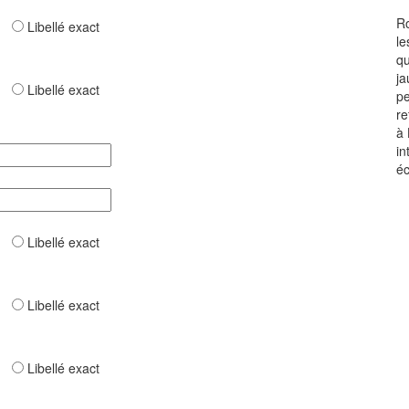
Ro
ar
Libellé exact
le
qu
ja
ar
Libellé exact
pe
re
à 
in
éc
ar
Libellé exact
ar
Libellé exact
ar
Libellé exact