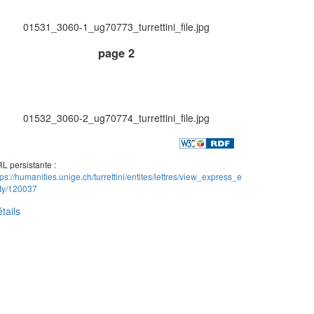
01531_3060-1_ug70773_turrettini_file.jpg
page 2
01532_3060-2_ug70774_turrettini_file.jpg
L persistante :
tps://humanities.unige.ch/turrettini/entites/lettres/view_express_e
ity/120037
tails