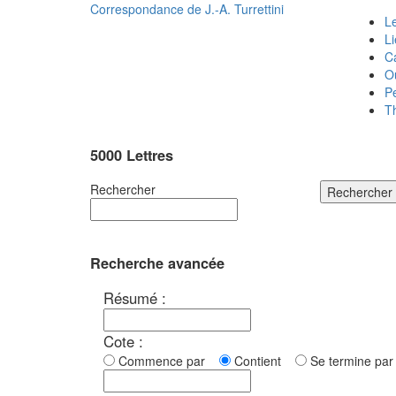
Correspondance de
J.-A. Turrettini
Le
L
C
O
P
T
5000 Lettres
Rechercher
Rechercher
Recherche avancée
Résumé :
Cote :
Commence par
Contient
Se termine p