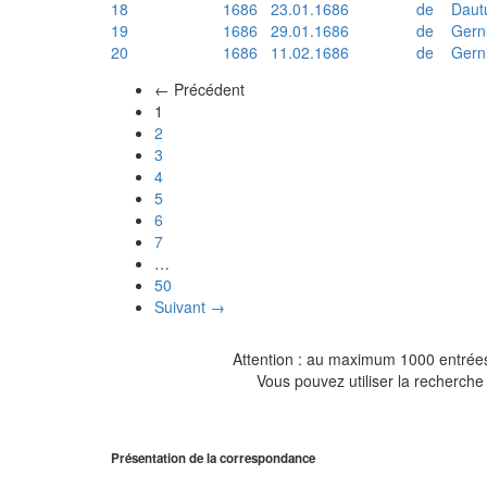
18
1686
23.01.1686
de
Daut
19
1686
29.01.1686
de
Gern
20
1686
11.02.1686
de
Gern
← Précédent
(actuel)
1
2
3
4
5
6
7
…
50
Suivant →
Attention : au maximum 1000 entrées 
Vous pouvez utiliser la recherche 
Présentation de la correspondance