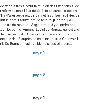
berthon a très à cœur la réunion des luthériens avec
s réformés mais l'état délabré de sa santé, le besoin
'il a d'aller aux eaux de Bath et les crises répétées de
unisse dont il souffre ont incité le roi [George I] à lui
rmettre de rester en Angleterre et d'y attendre son
tour. Le comte [Armand-Louis] de Marsay, qui est allé
Hanovre avec de Bernstorff, pourra seconder les
tentions de JA auprès de ce ministre, si le Genevois lui
rit. De Bernstorff est très bien disposé et a don...
page 1
page 2
page 1