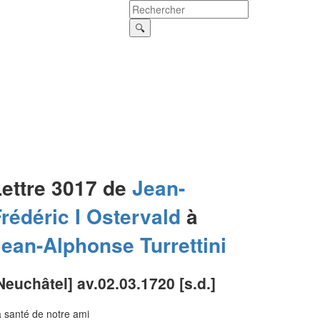
Lettre 3017 de
Jean-
rédéric I
Ostervald
à
Jean-Alphonse
Turrettini
Neuchâtel] av.02.03.1720 [s.d.]
 santé de notre ami