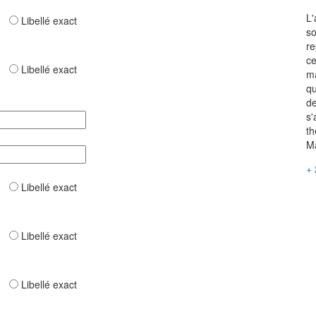
L'
ar
Libellé exact
so
re
ce
ar
Libellé exact
ma
qu
de
s'
th
Ma
+ 
ar
Libellé exact
ar
Libellé exact
ar
Libellé exact