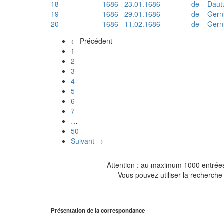
18
1686
23.01.1686
de
Daut
19
1686
29.01.1686
de
Gern
20
1686
11.02.1686
de
Gern
← Précédent
(actuel)
1
2
3
4
5
6
7
…
50
Suivant →
Attention : au maximum 1000 entrées 
Vous pouvez utiliser la recherche 
Présentation de la correspondance