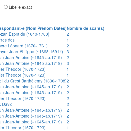
ar
Libellé exact
espondant-e (Nom Prénom Dates)
Nombre de scan(s)
ozan Esprit de (1640-1700)
2
ères des
1
acre Léonard (1670-1761)
2
oyer Jean-Philippe (~1668-1691?)
3
un Jean-Antoine (~1645-ap.1719)
2
un Jean-Antoine (~1645-ap.1719)
3
ler Theodor (1670-1723)
1
ler Theodor (1670-1723)
1
eli du Crest Barthélemy (1630-1708)
2
un Jean-Antoine (~1645-ap.1719)
2
un Jean-Antoine (~1645-ap.1719)
2
ler Theodor (1670-1723)
2
s David
2
un Jean-Antoine (~1645-ap.1719)
2
un Jean-Antoine (~1645-ap.1719)
2
un Jean-Antoine (~1645-ap.1719)
2
ler Theodor (1670-1723)
1