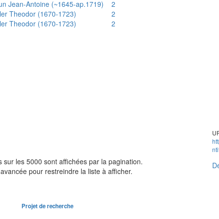
un Jean-Antoine (~1645-ap.1719)
2
ler Theodor (1670-1723)
2
ler Theodor (1670-1723)
2
UR
ht
nt
sur les 5000 sont affichées par la pagination.
Dé
avancée pour restreindre la liste à afficher.
Projet de recherche