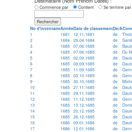
Destinataire (Nom Prénom Dates) :
Commence par
Contient
Se termine p
Rechercher
No d'inventaire
Année
Date de classement
De/A
Corr
1
1681
12.11.1681
de
Thol
2
1684
29.04.1684
de
Sani
3
1685
07.06.1685
de
Baul
4
1685
07.06.1685
de
Du N
5
1685
02.09.1685
de
Daut
6
1685
09.09.1685
de
Daut
7
1685
11.09.1685
de
Gern
8
1685
03.10.1685
de
Gern
9
1685
30.10.1685
de
Mich
10
1685
27.11.1685
de
Daut
11
1685
29.11.1685
de
Daut
12
1685
11.12.1685
de
Gern
13
1685
13.12.1685
de
Doni
14
1685
20.12.1685
de
Daut
15
1685
26.12.1685
de
Daut
16
1686
09.01.1686
de
Daut
17
1686
12.01.1686
de
Gern