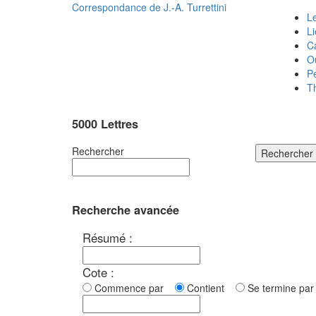
Correspondance de
J.-A. Turrettini
Le
L
C
O
P
T
5000 Lettres
Rechercher
Rechercher
Recherche avancée
Résumé :
Cote :
Commence par
Contient
Se termine p