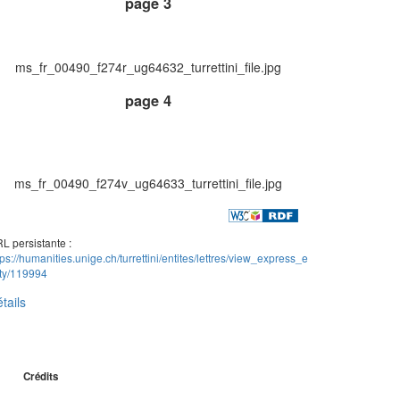
page 3
ms_fr_00490_f274r_ug64632_turrettini_file.jpg
page 4
ms_fr_00490_f274v_ug64633_turrettini_file.jpg
L persistante :
tps://humanities.unige.ch/turrettini/entites/lettres/view_express_e
ity/119994
tails
Crédits