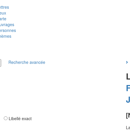
ttres
ieux
arte
uvrages
ersonnes
hèmes
Recherche avancée
F
[
ar
Libellé exact
La