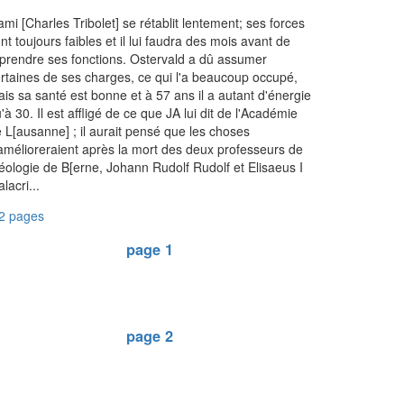
ami [Charles Tribolet] se rétablit lentement; ses forces
nt toujours faibles et il lui faudra des mois avant de
prendre ses fonctions. Ostervald a dû assumer
rtaines de ses charges, ce qui l'a beaucoup occupé,
is sa santé est bonne et à 57 ans il a autant d'énergie
'à 30. Il est affligé de ce que JA lui dit de l'Académie
 L[ausanne] ; il aurait pensé que les choses
amélioreraient après la mort des deux professeurs de
éologie de B[erne, Johann Rudolf Rudolf et Elisaeus I
lacri...
2 pages
page 1
page 2