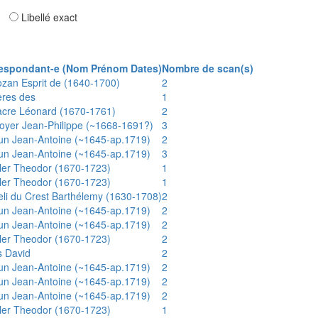
ar
Libellé exact
espondant-e (Nom Prénom Dates)
Nombre de scan(s)
ozan Esprit de (1640-1700)
2
ères des
1
acre Léonard (1670-1761)
2
oyer Jean-Philippe (~1668-1691?)
3
un Jean-Antoine (~1645-ap.1719)
2
un Jean-Antoine (~1645-ap.1719)
3
ler Theodor (1670-1723)
1
ler Theodor (1670-1723)
1
eli du Crest Barthélemy (1630-1708)
2
un Jean-Antoine (~1645-ap.1719)
2
un Jean-Antoine (~1645-ap.1719)
2
ler Theodor (1670-1723)
2
s David
2
un Jean-Antoine (~1645-ap.1719)
2
un Jean-Antoine (~1645-ap.1719)
2
un Jean-Antoine (~1645-ap.1719)
2
ler Theodor (1670-1723)
1