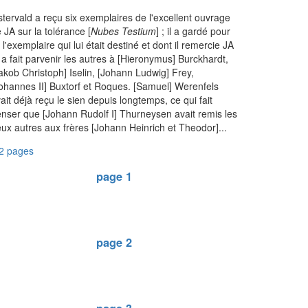
tervald a reçu six exemplaires de l'excellent ouvrage
 JA sur la tolérance [
Nubes Testium
] ; il a gardé pour
i l'exemplaire qui lui était destiné et dont il remercie JA
 a fait parvenir les autres à [Hieronymus] Burckhardt,
akob Christoph] Iselin, [Johann Ludwig] Frey,
ohannes II] Buxtorf et Roques. [Samuel] Werenfels
ait déjà reçu le sien depuis longtemps, ce qui fait
nser que [Johann Rudolf I] Thurneysen avait remis les
ux autres aux frères [Johann Heinrich et Theodor]...
2 pages
page 1
page 2