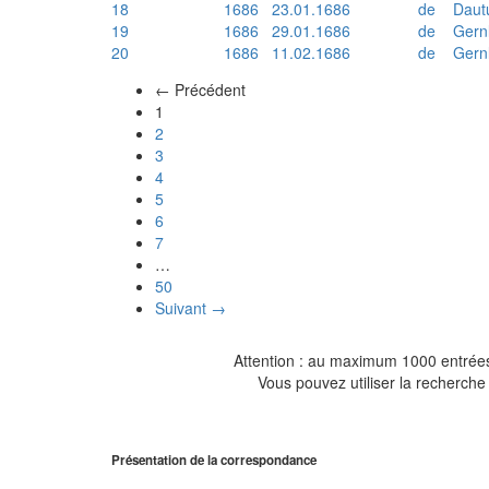
18
1686
23.01.1686
de
Daut
19
1686
29.01.1686
de
Gern
20
1686
11.02.1686
de
Gern
← Précédent
(actuel)
1
2
3
4
5
6
7
…
50
Suivant →
Attention : au maximum 1000 entrées 
Vous pouvez utiliser la recherche 
Présentation de la correspondance