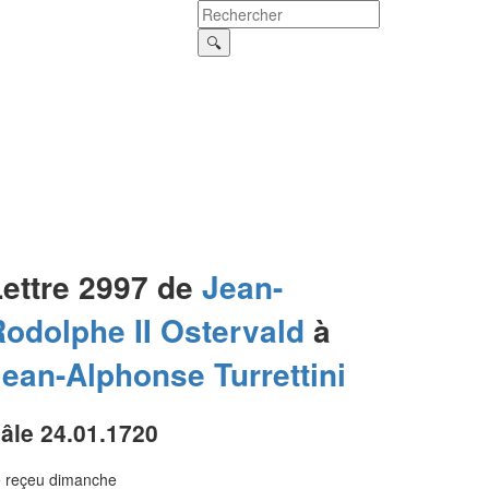
Lettre 2997 de
Jean-
odolphe II
Ostervald
à
Jean-Alphonse
Turrettini
âle 24.01.1720
e reçeu dimanche