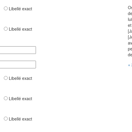
Os
ar
Libellé exact
de
lu
et
ar
Libellé exact
[J
[J
av
pe
de
+ 
ar
Libellé exact
ar
Libellé exact
ar
Libellé exact