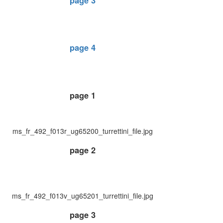
page 3
page 4
page 1
ms_fr_492_f013r_ug65200_turrettini_file.jpg
page 2
ms_fr_492_f013v_ug65201_turrettini_file.jpg
page 3