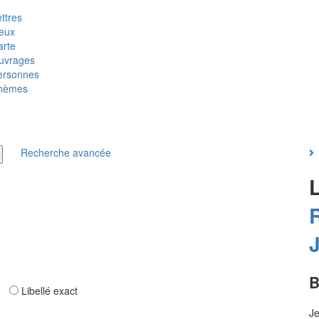
ttres
ieux
arte
uvrages
ersonnes
hèmes
Recherche avancée
R
B
ar
Libellé exact
J