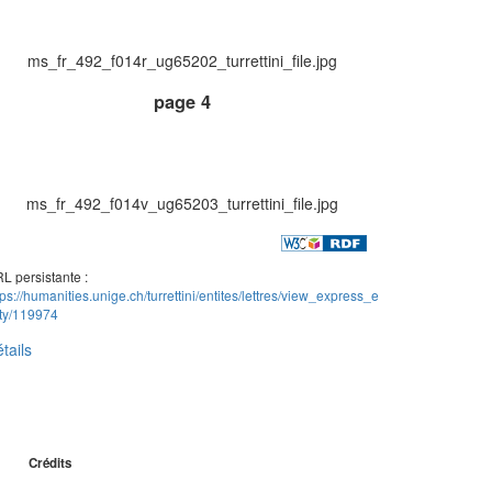
ms_fr_492_f014r_ug65202_turrettini_file.jpg
page 4
ms_fr_492_f014v_ug65203_turrettini_file.jpg
L persistante :
tps://humanities.unige.ch/turrettini/entites/lettres/view_express_e
ity/119974
tails
Crédits