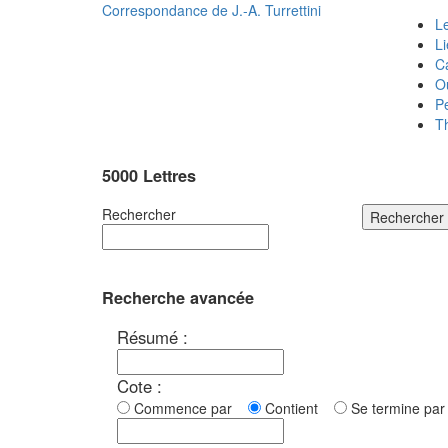
Correspondance de
J.-A. Turrettini
Le
L
C
O
P
T
5000 Lettres
Rechercher
Rechercher
Recherche avancée
Résumé :
Cote :
Commence par
Contient
Se termine p