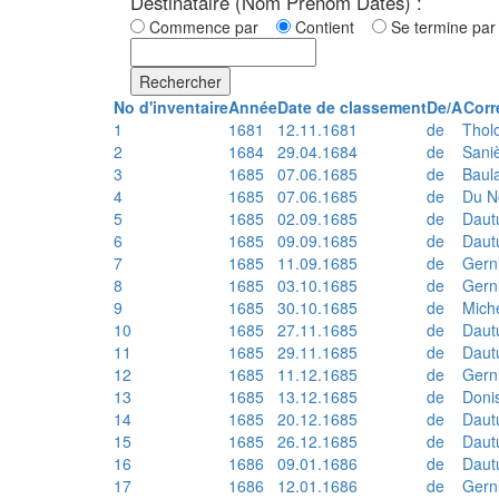
Destinataire (Nom Prénom Dates) :
Commence par
Contient
Se termine p
Rechercher
No d'inventaire
Année
Date de classement
De/A
Corr
1
1681
12.11.1681
de
Thol
2
1684
29.04.1684
de
Sani
3
1685
07.06.1685
de
Baul
4
1685
07.06.1685
de
Du N
5
1685
02.09.1685
de
Daut
6
1685
09.09.1685
de
Daut
7
1685
11.09.1685
de
Gern
8
1685
03.10.1685
de
Gern
9
1685
30.10.1685
de
Mich
10
1685
27.11.1685
de
Daut
11
1685
29.11.1685
de
Daut
12
1685
11.12.1685
de
Gern
13
1685
13.12.1685
de
Doni
14
1685
20.12.1685
de
Daut
15
1685
26.12.1685
de
Daut
16
1686
09.01.1686
de
Daut
17
1686
12.01.1686
de
Gern