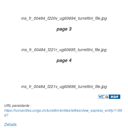
ms_fr_00484_f220v_ug60694_turrettini_file.jpg
page 3
ms_fr_00484_f221r_ug60695_turrettini_file.jpg
page 4
ms_fr_00484_f221v_ug60696_turrettini_file.jpg
URL persistante :
https://humanities.unige.ch/turrettini/entites/lettres/view_express_entity/1199
67
Détails