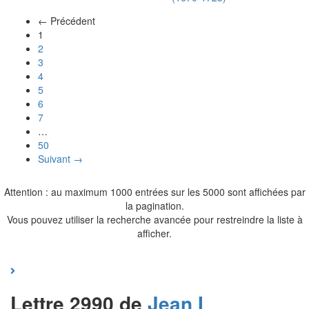
← Précédent
(actuel)
1
2
3
4
5
6
7
…
50
Suivant →
Attention : au maximum 1000 entrées sur les 5000 sont affichées par
la pagination.
Vous pouvez utiliser la recherche avancée pour restreindre la liste à
afficher.
Lettre 2990 de
Jean I