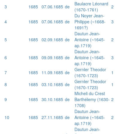
Baulacre Léonard
3
1685
07.06.1685
de
2
(1670-1761)
Du Noyer Jean-
4
1685
07.06.1685
de
Philippe (~1668-
3
1691?)
Dautun Jean-
5
1685
02.09.1685
de
Antoine (~1645-
2
ap.1719)
Dautun Jean-
6
1685
09.09.1685
de
Antoine (~1645-
3
ap.1719)
Gernler Theodor
7
1685
11.09.1685
de
1
(1670-1723)
Gernler Theodor
8
1685
03.10.1685
de
1
(1670-1723)
Micheli du Crest
9
1685
30.10.1685
de
Barthélemy (1630-
2
1708)
Dautun Jean-
10
1685
27.11.1685
de
Antoine (~1645-
2
ap.1719)
Dautun Jean-