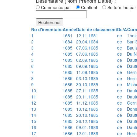
Destinataire (Nom Prénom Dates) :
Commence par
Contient
Se termine p
Rechercher
No d'inventaire
Année
Date de classement
De/A
Corr
1
1681
12.11.1681
de
Thol
2
1684
29.04.1684
de
Sani
3
1685
07.06.1685
de
Baul
4
1685
07.06.1685
de
Du N
5
1685
02.09.1685
de
Daut
6
1685
09.09.1685
de
Daut
7
1685
11.09.1685
de
Gern
8
1685
03.10.1685
de
Gern
9
1685
30.10.1685
de
Mich
10
1685
27.11.1685
de
Daut
11
1685
29.11.1685
de
Daut
12
1685
11.12.1685
de
Gern
13
1685
13.12.1685
de
Doni
14
1685
20.12.1685
de
Daut
15
1685
26.12.1685
de
Daut
16
1686
09.01.1686
de
Daut
17
1686
12.01.1686
de
Gern