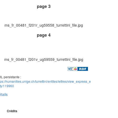
page 3
ms_fr_00481_f201r_ug59558_turrettini_file.jpg
page 4
ms_fr_00481_f201v_ug59559_turrettini_file.jpg
L persistante :
tps://humanities.unige.ch/turrettini/entites/lettres/view_express_e
ity/119960
tails
Crédits