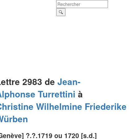
Lettre 2983 de
Jean-
Alphonse
Turrettini
à
hristine Wilhelmine Friederike
Würben
Genève] ?.?.1719 ou 1720 [s.d.]