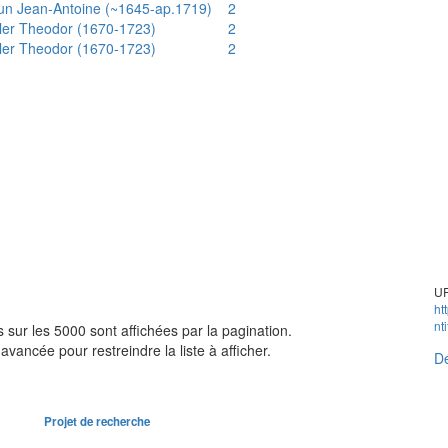
un Jean-Antoine (~1645-ap.1719)
2
ler Theodor (1670-1723)
2
ler Theodor (1670-1723)
2
UR
ht
nt
sur les 5000 sont affichées par la pagination.
avancée pour restreindre la liste à afficher.
Dé
Projet de recherche