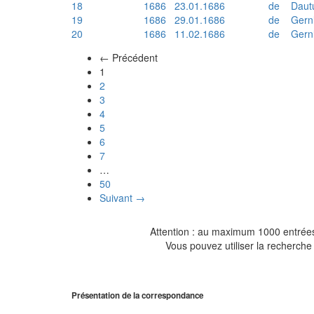
18
1686
23.01.1686
de
Daut
19
1686
29.01.1686
de
Gern
20
1686
11.02.1686
de
Gern
← Précédent
(actuel)
1
2
3
4
5
6
7
…
50
Suivant →
Attention : au maximum 1000 entrées 
Vous pouvez utiliser la recherche 
Présentation de la correspondance