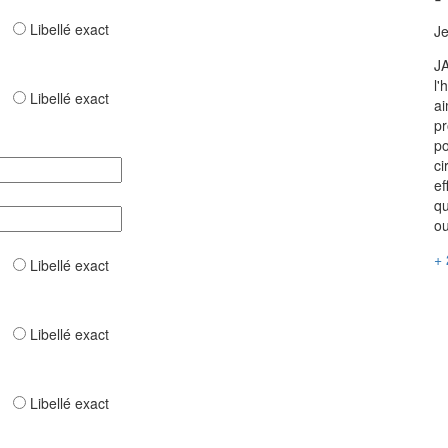
ar
Libellé exact
Je
JA
l'
ar
Libellé exact
ai
pr
po
ci
ef
qu
ou
+ 
ar
Libellé exact
ar
Libellé exact
ar
Libellé exact