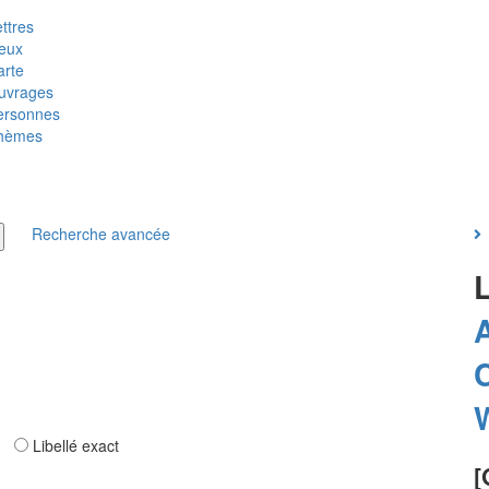
ttres
ieux
arte
uvrages
ersonnes
hèmes
Recherche avancée
C
ar
Libellé exact
[