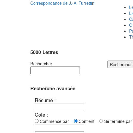
Correspondance de
J.-A. Turrettini
Le
L
C
O
P
T
5000 Lettres
Rechercher
Rechercher
Recherche avancée
Résumé :
Cote :
Commence par
Contient
Se termine p