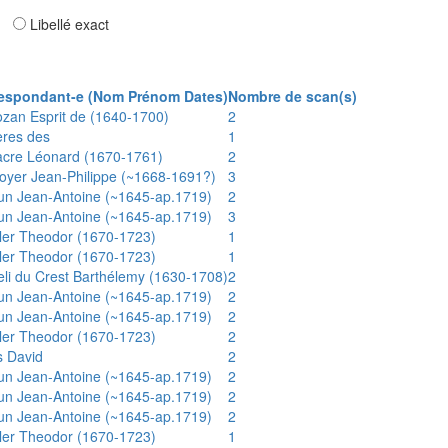
ar
Libellé exact
espondant-e (Nom Prénom Dates)
Nombre de scan(s)
ozan Esprit de (1640-1700)
2
ères des
1
acre Léonard (1670-1761)
2
oyer Jean-Philippe (~1668-1691?)
3
un Jean-Antoine (~1645-ap.1719)
2
un Jean-Antoine (~1645-ap.1719)
3
ler Theodor (1670-1723)
1
ler Theodor (1670-1723)
1
eli du Crest Barthélemy (1630-1708)
2
un Jean-Antoine (~1645-ap.1719)
2
un Jean-Antoine (~1645-ap.1719)
2
ler Theodor (1670-1723)
2
s David
2
un Jean-Antoine (~1645-ap.1719)
2
un Jean-Antoine (~1645-ap.1719)
2
un Jean-Antoine (~1645-ap.1719)
2
ler Theodor (1670-1723)
1