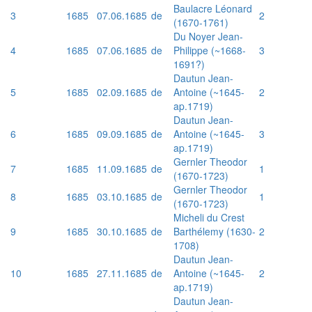
Baulacre Léonard
3
1685
07.06.1685
de
2
(1670-1761)
Du Noyer Jean-
4
1685
07.06.1685
de
Philippe (~1668-
3
1691?)
Dautun Jean-
5
1685
02.09.1685
de
Antoine (~1645-
2
ap.1719)
Dautun Jean-
6
1685
09.09.1685
de
Antoine (~1645-
3
ap.1719)
Gernler Theodor
7
1685
11.09.1685
de
1
(1670-1723)
Gernler Theodor
8
1685
03.10.1685
de
1
(1670-1723)
Micheli du Crest
9
1685
30.10.1685
de
Barthélemy (1630-
2
1708)
Dautun Jean-
10
1685
27.11.1685
de
Antoine (~1645-
2
ap.1719)
Dautun Jean-