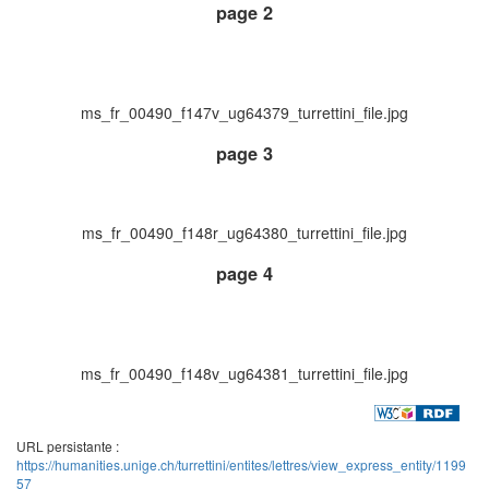
page 2
ms_fr_00490_f147v_ug64379_turrettini_file.jpg
page 3
ms_fr_00490_f148r_ug64380_turrettini_file.jpg
page 4
ms_fr_00490_f148v_ug64381_turrettini_file.jpg
URL persistante :
https://humanities.unige.ch/turrettini/entites/lettres/view_express_entity/1199
57