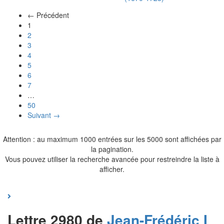
← Précédent
(actuel)
1
2
3
4
5
6
7
…
50
Suivant →
Attention : au maximum 1000 entrées sur les 5000 sont affichées par
la pagination.
Vous pouvez utiliser la recherche avancée pour restreindre la liste à
afficher.
Lettre 2980 de
Jean-Frédéric I