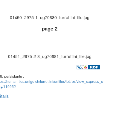
01450_2975-1_ug70680_turrettini_file.jpg
page 2
01451_2975-2-3_ug70681_turrettini_file.jpg
L persistante :
tps://humanities.unige.ch/turrettini/entites/lettres/view_express_e
ity/119952
tails