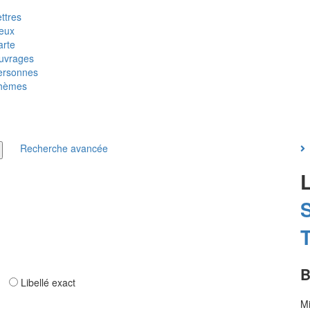
ttres
ieux
arte
uvrages
ersonnes
hèmes
Recherche avancée
S
T
B
ar
Libellé exact
Mi