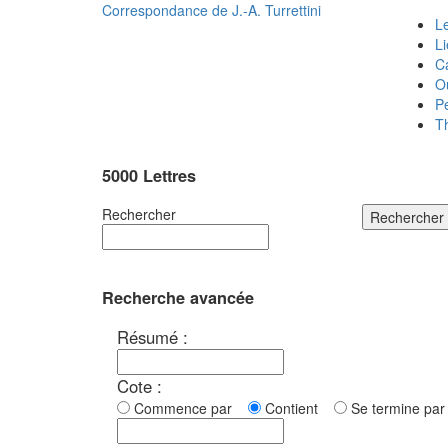
Correspondance de
J.-A. Turrettini
Le
L
C
O
P
T
5000 Lettres
Rechercher
Rechercher
Recherche avancée
Résumé :
Cote :
Commence par
Contient
Se termine p