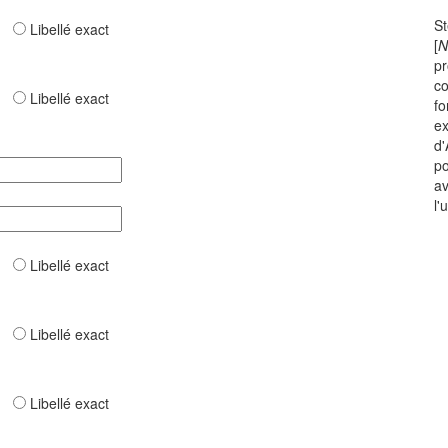
St
ar
Libellé exact
[
N
pr
co
ar
Libellé exact
fo
ex
d'
po
av
l'
ar
Libellé exact
ar
Libellé exact
ar
Libellé exact