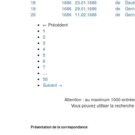
18
1686
23.01.1686
de
Daut
19
1686
29.01.1686
de
Gern
20
1686
11.02.1686
de
Gern
← Précédent
(actuel)
1
2
3
4
5
6
7
…
50
Suivant →
Attention : au maximum 1000 entrées 
Vous pouvez utiliser la recherche 
Présentation de la correspondance