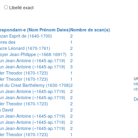
ar
Libellé exact
espondant-e (Nom Prénom Dates)
Nombre de scan(s)
ozan Esprit de (1640-1700)
2
ères des
1
acre Léonard (1670-1761)
2
oyer Jean-Philippe (~1668-1691?)
3
un Jean-Antoine (~1645-ap.1719)
2
un Jean-Antoine (~1645-ap.1719)
3
ler Theodor (1670-1723)
1
ler Theodor (1670-1723)
1
UR
ht
eli du Crest Barthélemy (1630-1708)
2
nt
un Jean-Antoine (~1645-ap.1719)
2
un Jean-Antoine (~1645-ap.1719)
2
Dé
ler Theodor (1670-1723)
2
s David
2
un Jean-Antoine (~1645-ap.1719)
2
un Jean-Antoine (~1645-ap.1719)
2
un Jean-Antoine (~1645-ap.1719)
2
ler Theodor (1670-1723)
1