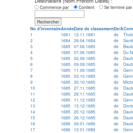
Destinataire (Nom Prénom Dates) :
Commence par
Contient
Se termine p
Rechercher
No d'inventaire
Année
Date de classement
De/A
Corr
1
1681
12.11.1681
de
Thol
2
1684
29.04.1684
de
Sani
3
1685
07.06.1685
de
Baul
4
1685
07.06.1685
de
Du N
5
1685
02.09.1685
de
Daut
6
1685
09.09.1685
de
Daut
7
1685
11.09.1685
de
Gern
8
1685
03.10.1685
de
Gern
9
1685
30.10.1685
de
Mich
10
1685
27.11.1685
de
Daut
11
1685
29.11.1685
de
Daut
12
1685
11.12.1685
de
Gern
13
1685
13.12.1685
de
Doni
14
1685
20.12.1685
de
Daut
15
1685
26.12.1685
de
Daut
16
1686
09.01.1686
de
Daut
17
1686
12.01.1686
de
Gern