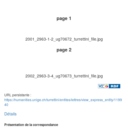
page 1
2001_2963-1-2_ug70672_turrettini_file.jpg
page 2
2002_2963-3-4_ug70673_turrettini_file.jpg
URL persistante :
https://humanities.unige.ch/turrettini/entites/lettres/view_express_entity/1199
40
Détails
Présentation de la correspondance