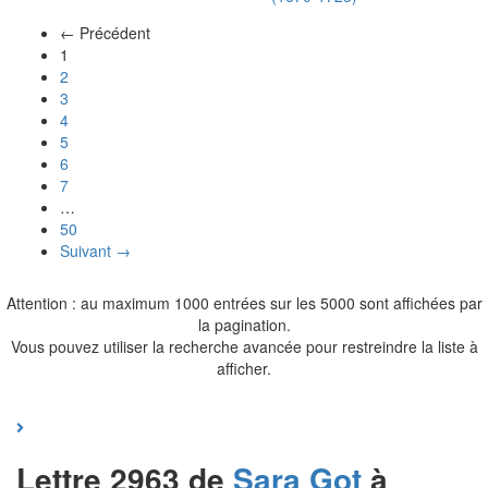
← Précédent
(actuel)
1
2
3
4
5
6
7
…
50
Suivant →
Attention : au maximum 1000 entrées sur les 5000 sont affichées par
la pagination.
Vous pouvez utiliser la recherche avancée pour restreindre la liste à
afficher.
Lettre 2963 de
Sara
Got
à