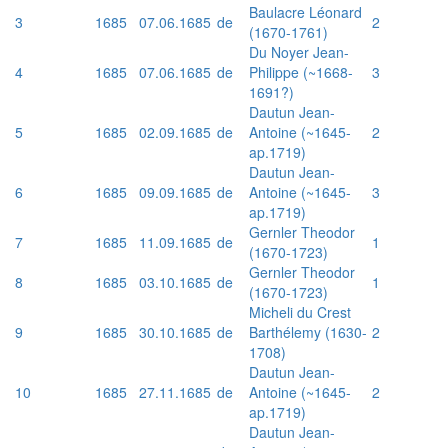
Baulacre Léonard
3
1685
07.06.1685
de
2
(1670-1761)
Du Noyer Jean-
4
1685
07.06.1685
de
Philippe (~1668-
3
1691?)
Dautun Jean-
5
1685
02.09.1685
de
Antoine (~1645-
2
ap.1719)
Dautun Jean-
6
1685
09.09.1685
de
Antoine (~1645-
3
ap.1719)
Gernler Theodor
7
1685
11.09.1685
de
1
(1670-1723)
Gernler Theodor
8
1685
03.10.1685
de
1
(1670-1723)
Micheli du Crest
9
1685
30.10.1685
de
Barthélemy (1630-
2
1708)
Dautun Jean-
10
1685
27.11.1685
de
Antoine (~1645-
2
ap.1719)
Dautun Jean-