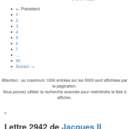
← Précédent
(actuel)
1
2
3
4
5
6
7
…
50
Suivant →
Attention : au maximum 1000 entrées sur les 5000 sont affichées par
la pagination.
Vous pouvez utiliser la recherche avancée pour restreindre la liste à
afficher.
Lettre 2942 de
Jacques II