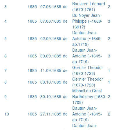
Baulacre Léonard
3
1685
07.06.1685
de
2
(1670-1761)
Du Noyer Jean-
4
1685
07.06.1685
de
Philippe (~1668-
3
1691?)
Dautun Jean-
5
1685
02.09.1685
de
Antoine (~1645-
2
ap.1719)
Dautun Jean-
6
1685
09.09.1685
de
Antoine (~1645-
3
ap.1719)
Gernler Theodor
7
1685
11.09.1685
de
1
(1670-1723)
Gernler Theodor
8
1685
03.10.1685
de
1
(1670-1723)
Micheli du Crest
9
1685
30.10.1685
de
Barthélemy (1630-
2
1708)
Dautun Jean-
10
1685
27.11.1685
de
Antoine (~1645-
2
ap.1719)
Dautun Jean-