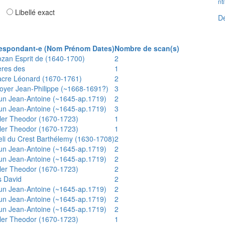
nt
ar
Libellé exact
Dé
espondant-e (Nom Prénom Dates)
Nombre de scan(s)
ozan Esprit de (1640-1700)
2
ères des
1
acre Léonard (1670-1761)
2
oyer Jean-Philippe (~1668-1691?)
3
un Jean-Antoine (~1645-ap.1719)
2
un Jean-Antoine (~1645-ap.1719)
3
ler Theodor (1670-1723)
1
ler Theodor (1670-1723)
1
eli du Crest Barthélemy (1630-1708)
2
un Jean-Antoine (~1645-ap.1719)
2
un Jean-Antoine (~1645-ap.1719)
2
ler Theodor (1670-1723)
2
s David
2
un Jean-Antoine (~1645-ap.1719)
2
un Jean-Antoine (~1645-ap.1719)
2
un Jean-Antoine (~1645-ap.1719)
2
ler Theodor (1670-1723)
1