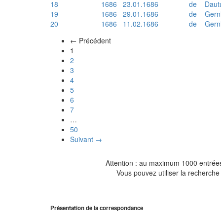
18
1686
23.01.1686
de
Daut
19
1686
29.01.1686
de
Gern
20
1686
11.02.1686
de
Gern
← Précédent
(actuel)
1
2
3
4
5
6
7
…
50
Suivant →
Attention : au maximum 1000 entrées 
Vous pouvez utiliser la recherche 
Présentation de la correspondance