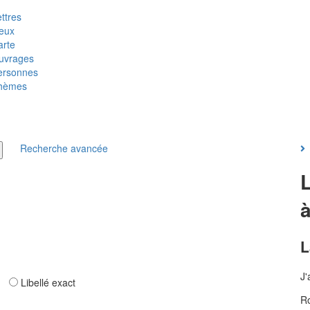
ttres
ieux
arte
uvrages
ersonnes
hèmes
Recherche avancée
L
J'
ar
Libellé exact
Ro