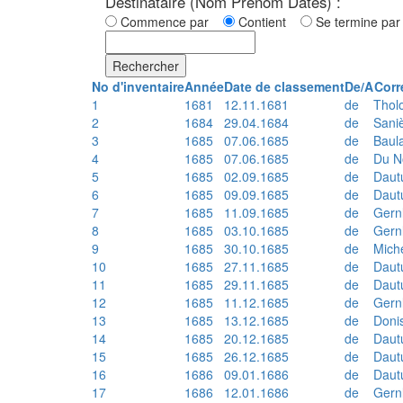
Destinataire (Nom Prénom Dates) :
Commence par
Contient
Se termine p
Rechercher
No d'inventaire
Année
Date de classement
De/A
Corr
1
1681
12.11.1681
de
Thol
2
1684
29.04.1684
de
Sani
3
1685
07.06.1685
de
Baul
4
1685
07.06.1685
de
Du N
5
1685
02.09.1685
de
Daut
6
1685
09.09.1685
de
Daut
7
1685
11.09.1685
de
Gern
8
1685
03.10.1685
de
Gern
9
1685
30.10.1685
de
Mich
10
1685
27.11.1685
de
Daut
11
1685
29.11.1685
de
Daut
12
1685
11.12.1685
de
Gern
13
1685
13.12.1685
de
Doni
14
1685
20.12.1685
de
Daut
15
1685
26.12.1685
de
Daut
16
1686
09.01.1686
de
Daut
17
1686
12.01.1686
de
Gern