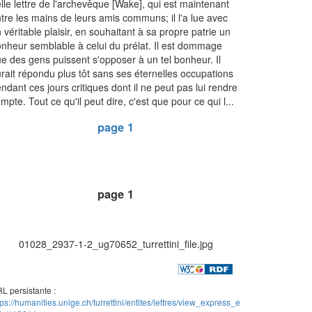
lle lettre de l'archevêque [Wake], qui est maintenant
tre les mains de leurs amis communs; il l'a lue avec
 véritable plaisir, en souhaitant à sa propre patrie un
nheur semblable à celui du prélat. Il est dommage
e des gens puissent s'opposer à un tel bonheur. Il
rait répondu plus tôt sans ses éternelles occupations
ndant ces jours critiques dont il ne peut pas lui rendre
mpte. Tout ce qu'il peut dire, c'est que pour ce qui l...
page 1
page 1
01028_2937-1-2_ug70652_turrettini_file.jpg
L persistante :
tps://humanities.unige.ch/turrettini/entites/lettres/view_express_e