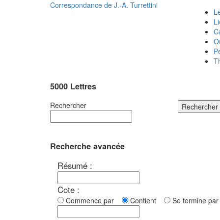
Correspondance de
J.-A. Turrettini
Le
L
C
O
P
T
5000 Lettres
Rechercher
Rechercher
Recherche avancée
Résumé :
Cote :
Commence par
Contient
Se termine p