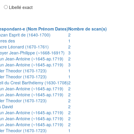
ar
Libellé exact
espondant-e (Nom Prénom Dates)
Nombre de scan(s)
ozan Esprit de (1640-1700)
2
ères des
1
acre Léonard (1670-1761)
2
oyer Jean-Philippe (~1668-1691?)
3
un Jean-Antoine (~1645-ap.1719)
2
un Jean-Antoine (~1645-ap.1719)
3
ler Theodor (1670-1723)
1
ler Theodor (1670-1723)
1
eli du Crest Barthélemy (1630-1708)
2
un Jean-Antoine (~1645-ap.1719)
2
un Jean-Antoine (~1645-ap.1719)
2
ler Theodor (1670-1723)
2
s David
2
un Jean-Antoine (~1645-ap.1719)
2
un Jean-Antoine (~1645-ap.1719)
2
un Jean-Antoine (~1645-ap.1719)
2
ler Theodor (1670-1723)
1