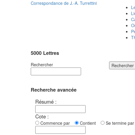
Correspondance de
J.-A. Turrettini
Le
L
C
O
P
T
5000 Lettres
Rechercher
Rechercher
Recherche avancée
Résumé :
Cote :
Commence par
Contient
Se termine p