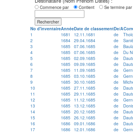
Destinataire (Nom Prénom Dates) :
Commence par
Contient
Se termine p
Rechercher
No d'inventaire
Année
Date de classement
De/A
Corr
1
1681
12.11.1681
de
Thol
2
1684
29.04.1684
de
Sani
3
1685
07.06.1685
de
Baul
4
1685
07.06.1685
de
Du N
5
1685
02.09.1685
de
Daut
6
1685
09.09.1685
de
Daut
7
1685
11.09.1685
de
Gern
8
1685
03.10.1685
de
Gern
9
1685
30.10.1685
de
Mich
10
1685
27.11.1685
de
Daut
11
1685
29.11.1685
de
Daut
12
1685
11.12.1685
de
Gern
13
1685
13.12.1685
de
Doni
14
1685
20.12.1685
de
Daut
15
1685
26.12.1685
de
Daut
16
1686
09.01.1686
de
Daut
17
1686
12.01.1686
de
Gern