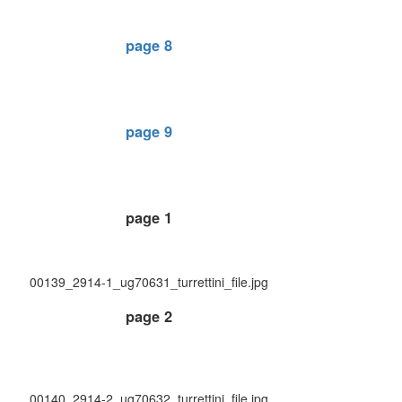
page 8
page 9
page 1
00139_2914-1_ug70631_turrettini_file.jpg
page 2
00140_2914-2_ug70632_turrettini_file.jpg