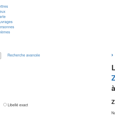
ttres
ieux
arte
uvrages
ersonnes
hèmes
Recherche avancée
L
Z
Z
ar
Libellé exact
N