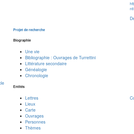
ht
nt
Dé
Projet de recherche
Biographie
Une vie
Bibliographie : Ouvrages de Turrettini
Littérature secondaire
Généalogie
Chronologie
cle
Entités
C
Lettres
Lieux
Carte
Ouvrages
Personnes
Thèmes