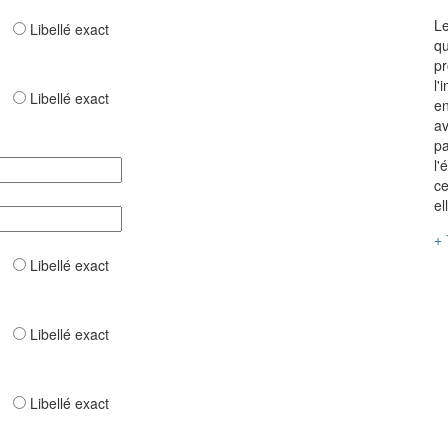
Le
ar
Libellé exact
qu
pr
l'
ar
Libellé exact
en
av
pa
l'
ce
el
+ 
ar
Libellé exact
ar
Libellé exact
ar
Libellé exact