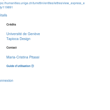
tps://humanities.unige.ch/turrettini/entites/lettres/view_express_e
ity/119891
tails
Crédits
Université de Genève
Tapioca Design
Contact
Maria-Cristina Pitassi
Guide d'utilisation
onnexion